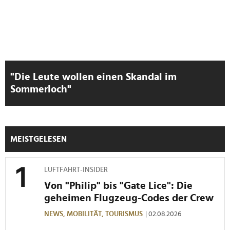
Verwendung unserer Website an unsere Partner für
soziale Medien, Werbung und Analysen weiter. Unsere
Partner führen diese Informationen möglicherweise mit
weiteren Daten zusammen, die Sie ihnen bereitgestellt
haben oder die sie im Rahmen Ihrer Nutzung der Dienste
gesammelt haben.
"Die Leute wollen einen Skandal im
Sommerloch"
MEISTGELESEN
LUFTFAHRT-INSIDER
Von "Philip" bis "Gate Lice": Die
geheimen Flugzeug-Codes der Crew
NEWS,
MOBILITÄT,
TOURISMUS
| 02.08.2026