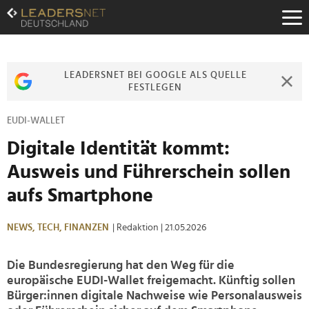
Zum
Inhalt
Zur
Fußzeilen-
Navigation
LEADERSNET BEI GOOGLE ALS QUELLE
Zur
FESTLEGEN
Hauptnavigation
EUDI-WALLET
Digitale Identität kommt:
Ausweis und Führerschein sollen
aufs Smartphone
NEWS,
TECH,
FINANZEN
| Redaktion
| 21.05.2026
Die Bundesregierung hat den Weg für die
europäische EUDI-Wallet freigemacht. Künftig sollen
Bürger:innen digitale Nachweise wie Personalausweis