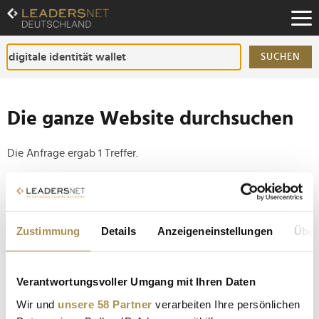
Zum
Inhalt
Zur
Fußzeilen-
SUCHEN
Navigation
Zur
Hauptnavigation
Die ganze Website durchsuchen
Die Anfrage ergab 1 Treffer.
Tipp
Seiten suchen, die genau diese Wortgruppe enthalten:
Zustimmung
Details
Anzeigeneinstellungen
Über
Setzen Sie die gesuchten Wörter zwischen
Anführungszeichen: zb "Vorname Nachname".
Verantwortungsvoller Umgang mit Ihren Daten
Digitale Identität kommt: Ausweis und Führerschein
Wir und
unsere 58 Partner
verarbeiten Ihre persönlichen
sollen aufs Smartphone