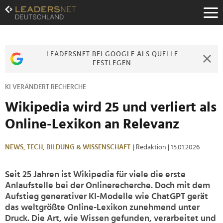
Zum
Inhalt
Zur
Fußzeilen-
Navigation
LEADERSNET BEI GOOGLE ALS QUELLE
Zur
FESTLEGEN
Hauptnavigation
KI VERÄNDERT RECHERCHE
Wikipedia wird 25 und verliert als
Online-Lexikon an Relevanz
NEWS,
TECH,
BILDUNG & WISSENSCHAFT
| Redaktion
| 15.01.2026
Seit 25 Jahren ist Wikipedia für viele die erste
Anlaufstelle bei der Onlinerecherche. Doch mit dem
Aufstieg generativer KI-Modelle wie ChatGPT gerät
das weltgrößte Online-Lexikon zunehmend unter
Druck. Die Art, wie Wissen gefunden, verarbeitet und