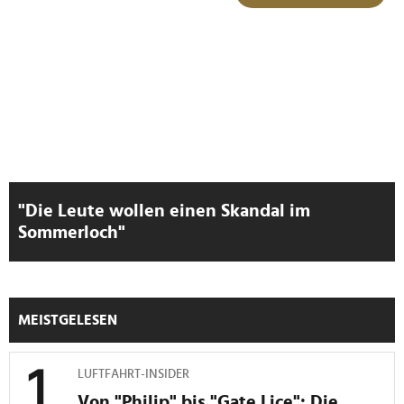
Verwendung unserer Website an unsere Partner für
soziale Medien, Werbung und Analysen weiter. Unsere
Partner führen diese Informationen möglicherweise mit
weiteren Daten zusammen, die Sie ihnen bereitgestellt
haben oder die sie im Rahmen Ihrer Nutzung der Dienste
gesammelt haben.
"Die Leute wollen einen Skandal im
Sommerloch"
MEISTGELESEN
LUFTFAHRT-INSIDER
Von "Philip" bis "Gate Lice": Die