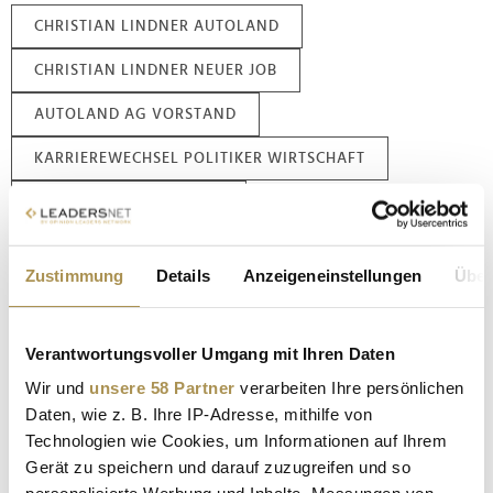
CHRISTIAN LINDNER AUTOLAND
CHRISTIAN LINDNER NEUER JOB
AUTOLAND AG VORSTAND
KARRIEREWECHSEL POLITIKER WIRTSCHAFT
LINDNER FDP RÜCKTRITT
GEBRAUCHTWAGENHANDEL DEUTSCHLAND
Zustimmung
Details
Anzeigeneinstellungen
Über
AUTO ALDI AUTOHANDEL
DIGITALISIERUNG KFZ-HANDEL
Verantwortungsvoller Umgang mit Ihren Daten
FÜHRUNGSKRÄFTE AUTOMOBILBRANCHE
Wir und
unsere 58 Partner
verarbeiten Ihre persönlichen
Daten, wie z. B. Ihre IP-Adresse, mithilfe von
MITTELSTAND AUTOMOBILWIRTSCHAFT
Technologien wie Cookies, um Informationen auf Ihrem
Gerät zu speichern und darauf zuzugreifen und so