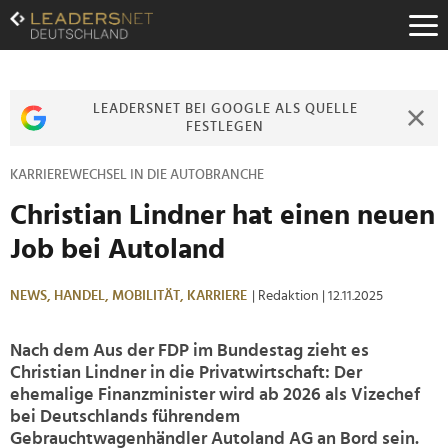
Zum
Inhalt
Zur
Fußzeilen-
Navigation
LEADERSNET BEI GOOGLE ALS QUELLE
Zur
FESTLEGEN
Hauptnavigation
KARRIEREWECHSEL IN DIE AUTOBRANCHE
Christian Lindner hat einen neuen
Job bei Autoland
NEWS,
HANDEL,
MOBILITÄT,
KARRIERE
| Redaktion
| 12.11.2025
Nach dem Aus der FDP im Bundestag zieht es
Christian Lindner in die Privatwirtschaft: Der
ehemalige Finanzminister wird ab 2026 als Vizechef
bei Deutschlands führendem
Gebrauchtwagenhändler Autoland AG an Bord sein.