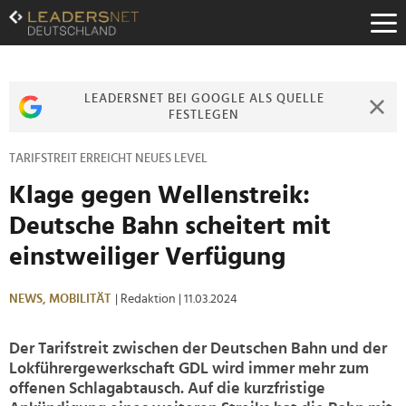
Zum
Inhalt
Zur
Fußzeilen-
Navigation
LEADERSNET BEI GOOGLE ALS QUELLE
Zur
FESTLEGEN
Hauptnavigation
TARIFSTREIT ERREICHT NEUES LEVEL
Klage gegen Wellenstreik:
Deutsche Bahn scheitert mit
einstweiliger Verfügung
NEWS,
MOBILITÄT
| Redaktion
| 11.03.2024
Der Tarifstreit zwischen der Deutschen Bahn und der
Lokführergewerkschaft GDL wird immer mehr zum
offenen Schlagabtausch. Auf die kurzfristige