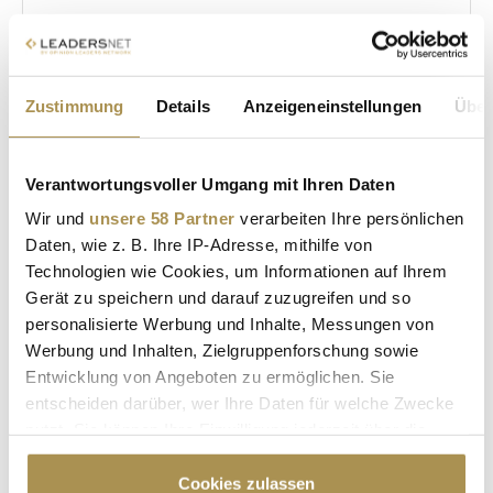
Sicherheitscode bestätigen:
*
Zustimmung
Details
Anzeigeneinstellungen
Über
Verantwortungsvoller Umgang mit Ihren Daten
Wir und
unsere 58 Partner
verarbeiten Ihre persönlichen
Daten, wie z. B. Ihre IP-Adresse, mithilfe von
Technologien wie Cookies, um Informationen auf Ihrem
* Pflichtfelder.
Gerät zu speichern und darauf zuzugreifen und so
ABSENDEN
personalisierte Werbung und Inhalte, Messungen von
Werbung und Inhalten, Zielgruppenforschung sowie
Entwicklung von Angeboten zu ermöglichen. Sie
LEADERSNET.TV
entscheiden darüber, wer Ihre Daten für welche Zwecke
nutzt. Sie können Ihre Einwilligung jederzeit über die
LAUTSCHALTEN
Cookie-Erklärung oder durch Klicken auf das Privacy
Trigger Symbol ändern oder widerrufen
Cookies zulassen