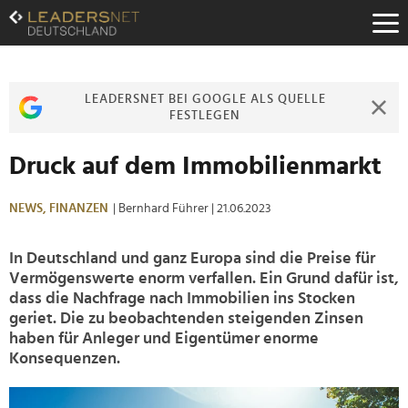
Zum
Inhalt
Zur
Fußzeilen-
Navigation
LEADERSNET BEI GOOGLE ALS QUELLE
Zur
FESTLEGEN
Hauptnavigation
Druck auf dem Immobilienmarkt
NEWS,
FINANZEN
| Bernhard Führer
| 21.06.2023
In Deutschland und ganz Europa sind die Preise für
Vermögenswerte enorm verfallen. Ein Grund dafür ist,
dass die Nachfrage nach Immobilien ins Stocken
geriet. Die zu beobachtenden steigenden Zinsen
haben für Anleger und Eigentümer enorme
Konsequenzen.
>