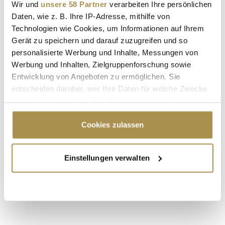
Wir und
unsere 58 Partner
verarbeiten Ihre persönlichen
Sicherheitscode bestätigen:
*
Daten, wie z. B. Ihre IP-Adresse, mithilfe von
Technologien wie Cookies, um Informationen auf Ihrem
Gerät zu speichern und darauf zuzugreifen und so
personalisierte Werbung und Inhalte, Messungen von
Werbung und Inhalten, Zielgruppenforschung sowie
Entwicklung von Angeboten zu ermöglichen. Sie
entscheiden darüber, wer Ihre Daten für welche Zwecke
nutzt. Sie können Ihre Einwilligung jederzeit über die
* Pflichtfelder.
ABSENDEN
Cookie-Erklärung oder durch Klicken auf das Privacy
Trigger Symbol ändern oder widerrufen
Cookies zulassen
LEADERSNET.TV
Wenn Sie es erlauben, würden wir auch gerne:
Einstellungen verwalten
Informationen über Ihre geografische Lage
LAUTSCHALTEN
erfassen, welche bis auf einige Meter genau sein
können
Ihr Gerät durch aktives Scannen nach
bestimmten Merkmalen (Fingerprinting) identifizieren
Erfahren Sie mehr darüber, wie Ihre persönlichen Daten