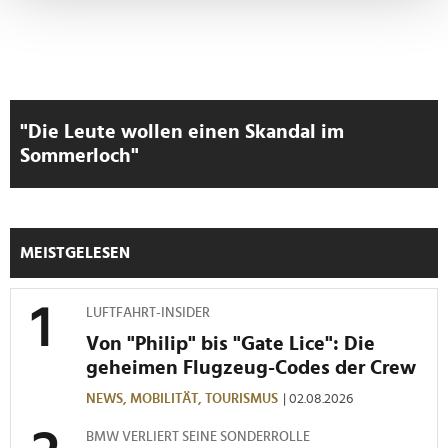
verarbeitet werden, und legen Sie Ihre Präferenzen im
Abschnitt Einzelheiten
fest.
Wir verwenden Cookies, um Inhalte und Anzeigen zu
personalisieren, Funktionen für soziale Medien anbieten
"Die Leute wollen einen Skandal im
zu können und die Zugriffe auf unsere Website zu
Sommerloch"
analysieren. Außerdem geben wir Informationen zu Ihrer
Verwendung unserer Website an unsere Partner für
soziale Medien, Werbung und Analysen weiter. Unsere
Partner führen diese Informationen möglicherweise mit
MEISTGELESEN
weiteren Daten zusammen, die Sie ihnen bereitgestellt
haben oder die sie im Rahmen Ihrer Nutzung der Dienste
gesammelt haben.
LUFTFAHRT-INSIDER
Von "Philip" bis "Gate Lice": Die
geheimen Flugzeug-Codes der Crew
NEWS,
MOBILITÄT,
TOURISMUS
| 02.08.2026
BMW VERLIERT SEINE SONDERROLLE