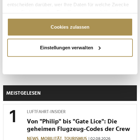
entscheiden darüber, wer Ihre Daten für welche Zwecke
nutzt. Sie können Ihre Einwilligung jederzeit über die
Cookie-Erklärung oder durch Klicken auf das Privacy
Trigger Symbol ändern oder widerrufen
Cookies zulassen
Wenn Sie es erlauben, würden wir auch gerne:
Einstellungen verwalten
Informationen über Ihre geografische Lage
"Die Leute wollen einen Skandal im
erfassen, welche bis auf einige Meter genau sein
Sommerloch"
können
Ihr Gerät durch aktives Scannen nach
bestimmten Merkmalen (Fingerprinting) identifizieren
Erfahren Sie mehr darüber, wie Ihre persönlichen Daten
MEISTGELESEN
verarbeitet werden, und legen Sie Ihre Präferenzen im
Abschnitt Einzelheiten
fest.
LUFTFAHRT-INSIDER
Wir verwenden Cookies, um Inhalte und Anzeigen zu
Von "Philip" bis "Gate Lice": Die
personalisieren, Funktionen für soziale Medien anbieten
geheimen Flugzeug-Codes der Crew
zu können und die Zugriffe auf unsere Website zu
NEWS,
MOBILITÄT,
TOURISMUS
| 02.08.2026