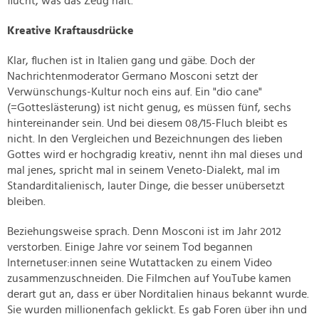
flucht, was das Zeug hält.
Kreative Kraftausdrücke
Klar, fluchen ist in Italien gang und gäbe. Doch der
Nachrichtenmoderator Germano Mosconi setzt der
Verwünschungs-Kultur noch eins auf. Ein "dio cane"
(=Gotteslästerung) ist nicht genug, es müssen fünf, sechs
hintereinander sein. Und bei diesem 08/15-Fluch bleibt es
nicht. In den Vergleichen und Bezeichnungen des lieben
Gottes wird er hochgradig kreativ, nennt ihn mal dieses und
mal jenes, spricht mal in seinem Veneto-Dialekt, mal im
Standarditalienisch, lauter Dinge, die besser unübersetzt
bleiben.
Beziehungsweise sprach. Denn Mosconi ist im Jahr 2012
verstorben. Einige Jahre vor seinem Tod begannen
Internetuser:innen seine Wutattacken zu einem Video
zusammenzuschneiden. Die Filmchen auf YouTube kamen
derart gut an, dass er über Norditalien hinaus bekannt wurde.
Sie wurden millionenfach geklickt. Es gab Foren über ihn und