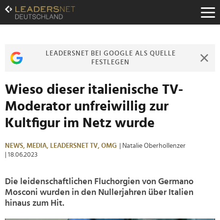
Zum
Inhalt
Zur
Fußzeilen-
Navigation
LEADERSNET BEI GOOGLE ALS QUELLE
Zur
FESTLEGEN
Hauptnavigation
Wieso dieser italienische TV-
Moderator unfreiwillig zur
Kultfigur im Netz wurde
NEWS,
MEDIA,
LEADERSNET TV,
OMG
| Natalie Oberhollenzer
| 18.06.2023
Die leidenschaftlichen Fluchorgien von Germano
Mosconi wurden in den Nullerjahren über Italien
hinaus zum Hit.