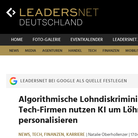
Zum
Inhalt
Zur
Fußzeilen-
Navigation
Zur
HOME
FOTO-GALERIE
EVENTKALENDER
LEADERSNET
Hauptnavigation
NEWS
MEDIA
AGENTUREN
HANDEL
TECH
FINANZEN
MOBILI
LEADERSNET BEI GOOGLE ALS QUELLE FESTLEGEN
Algorithmische Lohndiskrimini
Tech-Firmen nutzen KI um Löh
personalisieren
NEWS,
TECH,
FINANZEN,
KARRIERE
| Natalie Oberhollenzer
| 17.