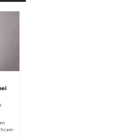
bei
3
men
thcare-