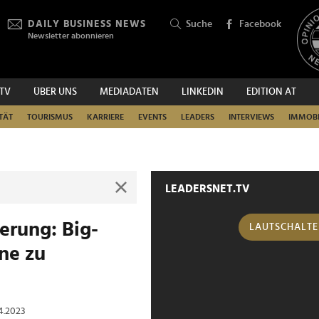
DAILY BUSINESS NEWS
Suche
Facebook
Newsletter abonnieren
.TV
ÜBER UNS
MEDIADATEN
LINKEDIN
EDITION AT
SUCHEN
TÄT
TOURISMUS
KARRIERE
EVENTS
LEADERS
INTERVIEWS
IMMOBI
LEADERSNET.TV
erung: Big-
LAUTSCHALT
ne zu
04.2023