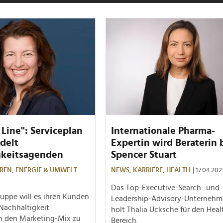
Line": Serviceplan
Internationale Pharma-
delt
Expertin wird Beraterin 
gkeitsagenden
Spencer Stuart
REN,
ENERGIE & UMWELT
NEWS,
KARRIERE,
HEALTH
| 17.04.202
Das Top-Executive-Search- und
uppe will es ihren Kunden
Leadership-Advisory-Unterneh
Nachhaltigkeit
holt Thalia Ucksche für den Heal
in den Marketing-Mix zu
Bereich.