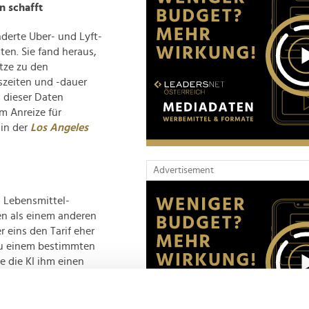
n schafft
nderte Uber- und Lyft-
ten. Sie fand heraus,
tze zu den
szeiten und -dauer
d dieser Daten
m Anreize für
 in der
Los Angeles
Advertisement
n Lebensmittel-
ten als einem anderen
 eins den Tarif eher
 zu einem bestimmten
e die KI ihm einen
 (in den USA) werden