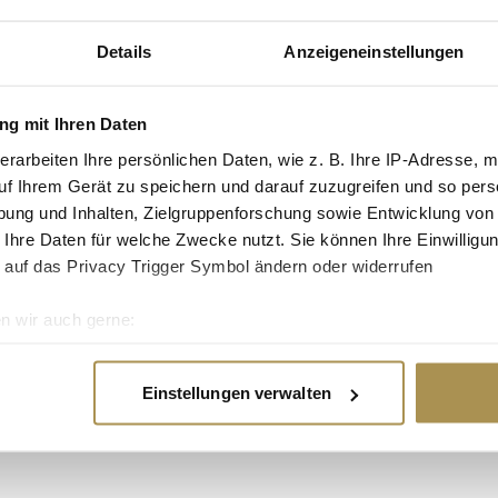
e gleiche Zeit
ist eine Art von
Details
Anzeigeneinstellungen
, die während der
g mit Ihren Daten
erarbeiten Ihre persönlichen Daten, wie z. B. Ihre IP-Adresse, m
uf Ihrem Gerät zu speichern und darauf zuzugreifen und so pers
iter, den sie
e, dass diese
ung und Inhalten, Zielgruppenforschung sowie Entwicklung von
ische
 Ihre Daten für welche Zwecke nutzt. Sie können Ihre Einwilligun
ht davon aus, dass die
 auf das Privacy Trigger Symbol ändern oder widerrufen
n Dollar an
laufen noch.
n wir auch gerne:
re geografische Lage erfassen, welche bis auf einige Meter gen
staltung der Löhne in
es Scannen nach bestimmten Merkmalen (Fingerprinting) identifi
sregierung auf, sich
Einstellungen verwalten
 Verwendung von KI zur
ie Ihre persönlichen Daten verarbeitet werden, und legen Sie I
nhalte und Anzeigen zu personalisieren, Funktionen für soziale