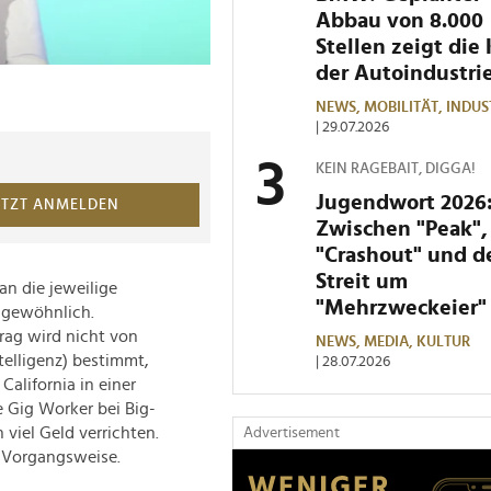
Abbau von 8.000
Stellen zeigt die 
der Autoindustri
NEWS,
MOBILITÄT,
INDUS
| 29.07.2026
KEIN RAGEBAIT, DIGGA!
Jugendwort 2026
ETZT ANMELDEN
Zwischen "Peak",
"Crashout" und 
Streit um
n die jeweilige
"Mehrzweckeier"
ungewöhnlich.
rag wird nicht von
NEWS,
MEDIA,
KULTUR
telligenz) bestimmt,
| 28.07.2026
California in einer
 Gig Worker bei Big-
viel Geld verrichten.
Advertisement
e Vorgangsweise.