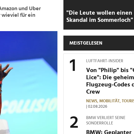
 Amazon und Uber
"Die Leute wollen einen
wieviel für ein
Skandal im Sommerloch"
MEISTGELESEN
LUFTFAHRT-INSIDER
Von "Philip" bis 
Lice": Die gehei
Flugzeug-Codes 
Crew
NEWS,
MOBILITÄT,
TOURI
| 02.08.2026
BMW VERLIERT SEINE
SONDERROLLE
BMW: Geplanter