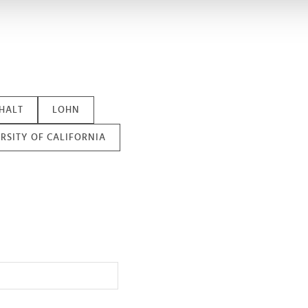
Website zu analysieren. Außerdem geben wir Informationen zu I
r soziale Medien, Werbung und Analysen weiter. Unsere Partner
 Daten zusammen, die Sie ihnen bereitgestellt haben oder die s
n.
HALT
LOHN
RSITY OF CALIFORNIA