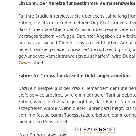
Ein Lohn, der Anreize für bestimmte Verhaltensweise
Für ihre Studie interviewte sie über sechs Jahre lang Hu
Fahrer, die über eine oder mehrere Gig-Plattformen arbei
dass Firmen wie Uber oder Amazon über riesige Datensä
Vertragsarbeitern verfügen. Darunter Angaben zu Arbeit
und wieviel sie in früheren Jobs verdient hatten. Anhan
berechnen sie genaue Lohnsätze "die notwendig sind, u
gewünschte Verhaltensweisen zu schaffen", wird Dubal
Times
zitiert.
Fahrer Nr. 1 muss für dasselbe Geld länger arbeiten
Dazu ein Beispiel aus der Praxis: Jemandem der für eine
Lieferservice arbeitet, wird ein niedrigerer Tarif angebo
Fahrer, weil die KI vorausgesagt hat, dass Fahrer Nummer
akzeptieren würde. Wenn dieser Fahrer dazu neigt, bis
von ihm festgelegten Tagessatz zu arbeiten, dann könnt
niedrigeren Preis anbieten, damit er länger arbeitet.
"Von Amazon über Uber und auch im Gesundheitssektor