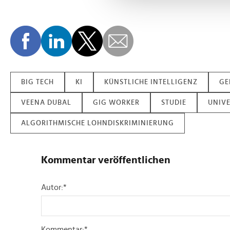
und die Zugriffe auf unsere 
Website an unsere Partner fü
möglicherweise mit weiteren
der Dienste gesammelt habe
BIG TECH
KI
KÜNSTLICHE INTELLIGENZ
GE
VEENA DUBAL
GIG WORKER
STUDIE
UNIVE
ALGORITHMISCHE LOHNDISKRIMINIERUNG
Kommentar veröffentlichen
Autor:
*
Kommentar:
*