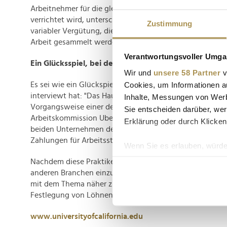
Arbeitnehmer für die gleiche Menge an Arbeit, die für di
verrichtet wird, unterschiedlich bezahlt", sagt Dubal. Es 
Zustimmung
variabler Vergütung, die auf der Grundlage vieler Daten
Arbeit gesammelt werden, individuell angepasst wird.
Verantwortungsvoller Umgan
Ein Glücksspiel, bei dem das Haus immer gewinnt
Wir und
unsere 58 Partner
v
Cookies, um Informationen a
Es sei wie ein Glückspiel der Arbeit, zitiert sie einen Arbe
interviewt hat: "Das Haus gewinnt immer." Dubal erklärt
Inhalte, Messungen von Werb
Vorgangsweise einer der Gründe sei, warum die kaliforn
Sie entscheiden darüber, wer
Arbeitskommission Uber und Lyft 2020 verklagte. Sie ge
Erklärung oder durch Klicken
beiden Unternehmen den Fahrern insgesamt 1,3 Milliarde
Zahlungen für Arbeitsstunden schuldeten. Die Prozesse 
Wenn Sie es erlauben, würde
Informationen über Ih
Nachdem diese Praktiken das Potenzial hätten in die Ge
Ihr Gerät durch aktiv
anderen Branchen einzusickern, ruft Dubal die US-Bunde
mit dem Thema näher zu befassen. Sie glaubt, dass die
Erfahren Sie mehr darüber, w
Festlegung von Löhnen verboten werden sollte.
Einzelheiten
fest.
www.universityofcalifornia.edu
Wir verwenden Cookies, um I