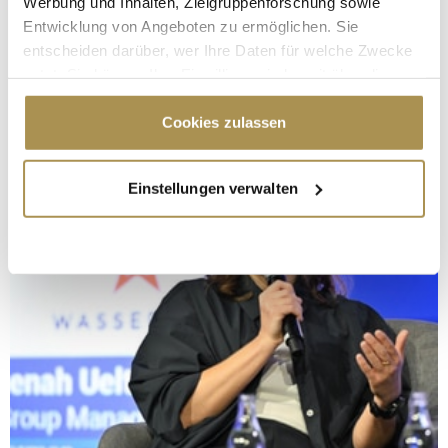
Werbung und Inhalten, Zielgruppenforschung sowie
Entwicklung von Angeboten zu ermöglichen. Sie
entscheiden darüber, wer Ihre Daten für welche Zwecke
nutzt. Sie können Ihre Einwilligung jederzeit über die
Cookie-Erklärung oder durch Klicken auf das Privacy
Trigger Symbol ändern oder widerrufen
Cookies zulassen
Wenn Sie es erlauben, würden wir auch gerne:
Einstellungen verwalten
Informationen über Ihre geografische Lage
erfassen, welche bis auf einige Meter genau sein
können
Ihr Gerät durch aktives Scannen nach
bestimmten Merkmalen (Fingerprinting) identifizieren
Erfahren Sie mehr darüber, wie Ihre persönlichen Daten
verarbeitet werden, und legen Sie Ihre Präferenzen im
Abschnitt Einzelheiten
fest.
Wir verwenden Cookies, um Inhalte und Anzeigen zu
personalisieren, Funktionen für soziale Medien anbieten