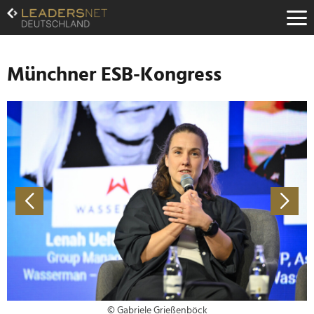
Zum
Inhalt
Zur
Fußzeilen-
Navigation
Münchner ESB-Kongress
Zur
Hauptnavigation
© Gabriele Grießenböck