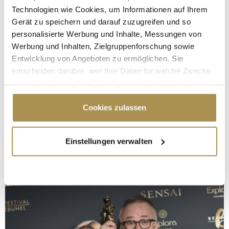
Technologien wie Cookies, um Informationen auf Ihrem
Gerät zu speichern und darauf zuzugreifen und so
personalisierte Werbung und Inhalte, Messungen von
Werbung und Inhalten, Zielgruppenforschung sowie
Entwicklung von Angeboten zu ermöglichen. Sie
entscheiden darüber, wer Ihre Daten für welche Zwecke
nutzt. Sie können Ihre Einwilligung jederzeit über die
Cookie-Erklärung oder durch Klicken auf das Privacy
Trigger Symbol ändern oder widerrufen
Cookies zulassen
Wenn Sie es erlauben, würden wir auch gerne:
Einstellungen verwalten
Informationen über Ihre geografische Lage
erfassen, welche bis auf einige Meter genau sein
können
Ihr Gerät durch aktives Scannen nach
bestimmten Merkmalen (Fingerprinting) identifizieren
Erfahren Sie mehr darüber, wie Ihre persönlichen Daten
verarbeitet werden, und legen Sie Ihre Präferenzen im