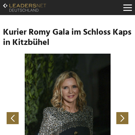
Zum
Inhalt
Zur
Fußzeilen-
Navigation
Kurier Romy Gala im Schloss Kaps
Zur
in Kitzbühel
Hauptnavigation