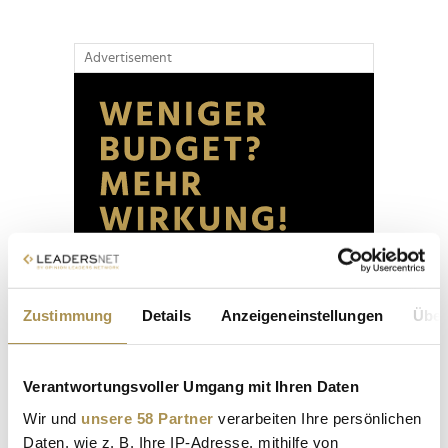
Advertisement
Zustimmung
Details
Anzeigeneinstellungen
Über
Verantwortungsvoller Umgang mit Ihren Daten
Wir und
unsere 58 Partner
verarbeiten Ihre persönlichen
Daten, wie z. B. Ihre IP-Adresse, mithilfe von