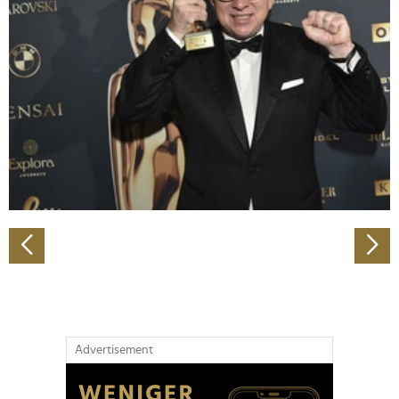
Abschnitt Einzelheiten
fest.
Wir verwenden Cookies, um Inhalte und Anzeigen zu
personalisieren, Funktionen für soziale Medien anbieten
zu können und die Zugriffe auf unsere Website zu
analysieren. Außerdem geben wir Informationen zu Ihrer
Verwendung unserer Website an unsere Partner für
soziale Medien, Werbung und Analysen weiter. Unsere
Partner führen diese Informationen möglicherweise mit
weiteren Daten zusammen, die Sie ihnen bereitgestellt
haben oder die sie im Rahmen Ihrer Nutzung der Dienste
gesammelt haben.
Advertisement