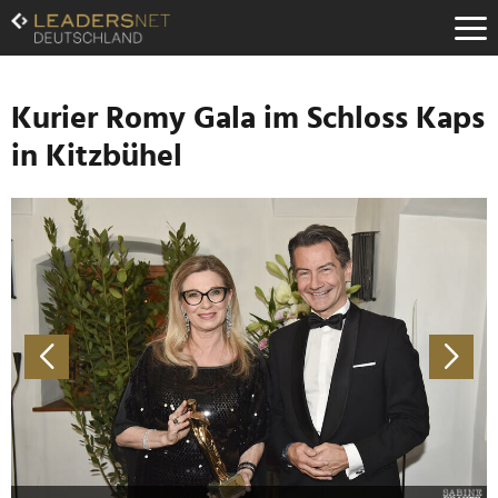
Zum
Inhalt
Zur
Fußzeilen-
Navigation
Kurier Romy Gala im Schloss Kaps
Zur
in Kitzbühel
Hauptnavigation