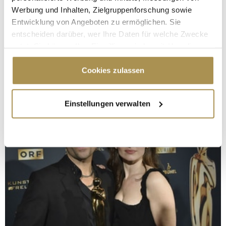
Werbung und Inhalten, Zielgruppenforschung sowie
Entwicklung von Angeboten zu ermöglichen. Sie
entscheiden darüber, wer Ihre Daten für welche Zwecke
nutzt. Sie können Ihre Einwilligung jederzeit über die
Cookie-Erklärung oder durch Klicken auf das Privacy
Trigger Symbol ändern oder widerrufen
Cookies zulassen
Wenn Sie es erlauben, würden wir auch gerne:
Einstellungen verwalten
Informationen über Ihre geografische Lage
erfassen, welche bis auf einige Meter genau sein
können
Ihr Gerät durch aktives Scannen nach
bestimmten Merkmalen (Fingerprinting) identifizieren
Erfahren Sie mehr darüber, wie Ihre persönlichen Daten
verarbeitet werden, und legen Sie Ihre Präferenzen im
Abschnitt Einzelheiten
fest.
Wir verwenden Cookies, um Inhalte und Anzeigen zu