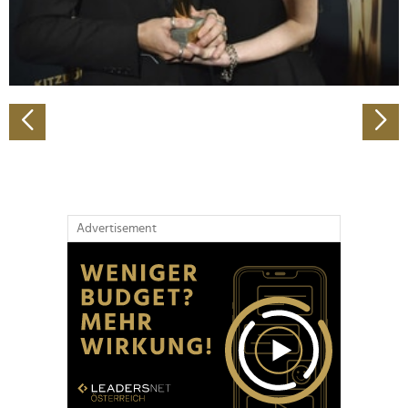
personalisieren, Funktionen für soziale Medien anbieten
zu können und die Zugriffe auf unsere Website zu
analysieren. Außerdem geben wir Informationen zu Ihrer
Verwendung unserer Website an unsere Partner für
soziale Medien, Werbung und Analysen weiter. Unsere
Partner führen diese Informationen möglicherweise mit
weiteren Daten zusammen, die Sie ihnen bereitgestellt
haben oder die sie im Rahmen Ihrer Nutzung der Dienste
gesammelt haben.
Advertisement