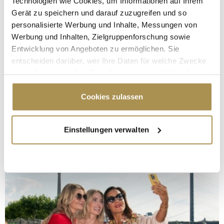
Technologien wie Cookies, um Informationen auf Ihrem
Gerät zu speichern und darauf zuzugreifen und so
personalisierte Werbung und Inhalte, Messungen von
Werbung und Inhalten, Zielgruppenforschung sowie
Entwicklung von Angeboten zu ermöglichen. Sie
entscheiden darüber, wer Ihre Daten für welche Zwecke
nutzt. Sie können Ihre Einwilligung jederzeit über die
Cookie-Erklärung oder durch Klicken auf das Privacy
Trigger Symbol ändern oder widerrufen
Cookies zulassen
Wenn Sie es erlauben, würden wir auch gerne:
Einstellungen verwalten
Informationen über Ihre geografische Lage
erfassen, welche bis auf einige Meter genau sein
können
Ihr Gerät durch aktives Scannen nach
bestimmten Merkmalen (Fingerprinting) identifizieren
Erfahren Sie mehr darüber, wie Ihre persönlichen Daten
verarbeitet werden, und legen Sie Ihre Präferenzen im
Abschnitt Einzelheiten
fest.