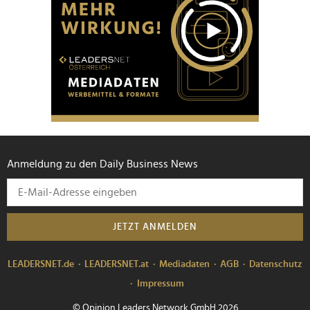
Anmeldung zu den Daily Business News
JETZT ANMELDEN
LEADERSNET.de
LEADERSNET.at
Mediadaten
AGB
Datenschutz
Impressum
© Opinion Leaders Network GmbH 2026