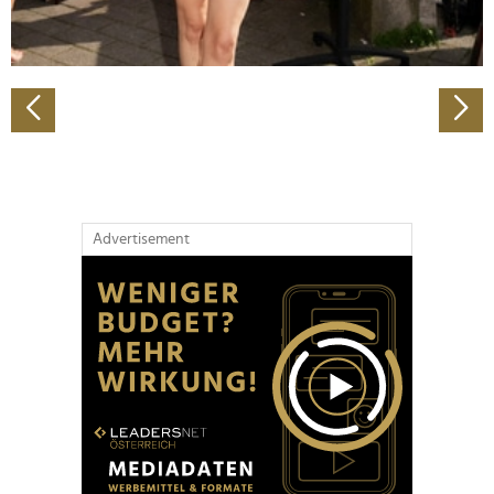
zu können und die Zugriffe auf unsere Website zu
analysieren. Außerdem geben wir Informationen zu Ihrer
Verwendung unserer Website an unsere Partner für
soziale Medien, Werbung und Analysen weiter. Unsere
Partner führen diese Informationen möglicherweise mit
weiteren Daten zusammen, die Sie ihnen bereitgestellt
haben oder die sie im Rahmen Ihrer Nutzung der Dienste
gesammelt haben.
Advertisement