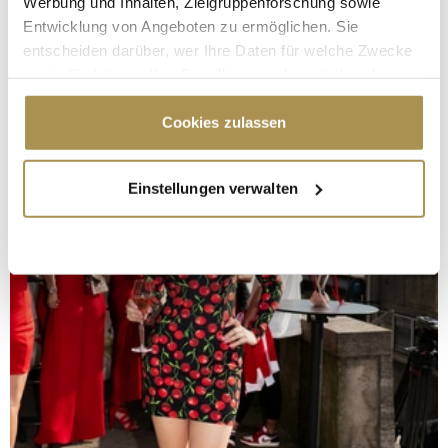
Werbung und Inhalten, Zielgruppenforschung sowie
Entwicklung von Angeboten zu ermöglichen. Sie
entscheiden darüber, wer Ihre Daten für welche Zwecke
nutzt. Sie können Ihre Einwilligung jederzeit über die
Cookie-Erklärung oder durch Klicken auf das Privacy
Trigger Symbol ändern oder widerrufen
Cookies zulassen
Wenn Sie es erlauben, würden wir auch gerne:
Einstellungen verwalten
Informationen über Ihre geografische Lage
erfassen, welche bis auf einige Meter genau sein
können
Ihr Gerät durch aktives Scannen nach
bestimmten Merkmalen (Fingerprinting) identifizieren
Erfahren Sie mehr darüber, wie Ihre persönlichen Daten
verarbeitet werden, und legen Sie Ihre Präferenzen im
Abschnitt Einzelheiten
fest.
Wir verwenden Cookies, um Inhalte und Anzeigen zu
personalisieren, Funktionen für soziale Medien anbieten