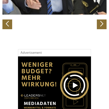
zu können und die Zugriffe auf unsere Website zu
analysieren. Außerdem geben wir Informationen zu Ihrer
Verwendung unserer Website an unsere Partner für
soziale Medien, Werbung und Analysen weiter. Unsere
Partner führen diese Informationen möglicherweise mit
weiteren Daten zusammen, die Sie ihnen bereitgestellt
haben oder die sie im Rahmen Ihrer Nutzung der Dienste
gesammelt haben.
Advertisement