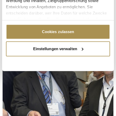
Werbung und Inhalten, Zielgruppenforschung sowie
Entwicklung von Angeboten zu ermöglichen. Sie
entscheiden darüber, wer Ihre Daten für welche Zwecke
nutzt. Sie können Ihre Einwilligung jederzeit über die
Cookie-Erklärung oder durch Klicken auf das Privacy
Trigger Symbol ändern oder widerrufen
Cookies zulassen
Wenn Sie es erlauben, würden wir auch gerne:
Einstellungen verwalten
Informationen über Ihre geografische Lage
erfassen, welche bis auf einige Meter genau sein
können
Ihr Gerät durch aktives Scannen nach
bestimmten Merkmalen (Fingerprinting) identifizieren
Erfahren Sie mehr darüber, wie Ihre persönlichen Daten
verarbeitet werden, und legen Sie Ihre Präferenzen im
Abschnitt Einzelheiten
fest.
Wir verwenden Cookies, um Inhalte und Anzeigen zu
personalisieren, Funktionen für soziale Medien anbieten