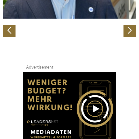
zu können und die Zugriffe auf unsere Website zu
analysieren. Außerdem geben wir Informationen zu Ihrer
Verwendung unserer Website an unsere Partner für
soziale Medien, Werbung und Analysen weiter. Unsere
Partner führen diese Informationen möglicherweise mit
weiteren Daten zusammen, die Sie ihnen bereitgestellt
haben oder die sie im Rahmen Ihrer Nutzung der Dienste
gesammelt haben.
Advertisement