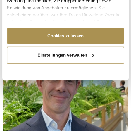
Werbung und Inhalten, Zielgruppenforschung sowie
Entwicklung von Angeboten zu ermöglichen. Sie
entscheiden darüber, wer Ihre Daten für welche Zwecke
nutzt. Sie können Ihre Einwilligung jederzeit über die
Cookie-Erklärung oder durch Klicken auf das Privacy
Trigger Symbol ändern oder widerrufen
Cookies zulassen
Wenn Sie es erlauben, würden wir auch gerne:
Einstellungen verwalten
Informationen über Ihre geografische Lage
erfassen, welche bis auf einige Meter genau sein
können
Ihr Gerät durch aktives Scannen nach
bestimmten Merkmalen (Fingerprinting) identifizieren
Erfahren Sie mehr darüber, wie Ihre persönlichen Daten
verarbeitet werden, und legen Sie Ihre Präferenzen im
Abschnitt Einzelheiten
fest.
Wir verwenden Cookies, um Inhalte und Anzeigen zu
personalisieren, Funktionen für soziale Medien anbieten