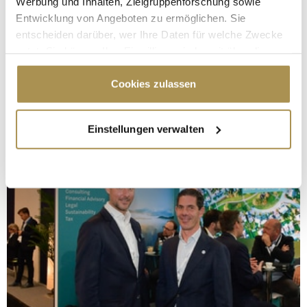
Werbung und Inhalten, Zielgruppenforschung sowie
Entwicklung von Angeboten zu ermöglichen. Sie
entscheiden darüber, wer Ihre Daten für welche Zwecke
nutzt. Sie können Ihre Einwilligung jederzeit über die
Cookie-Erklärung oder durch Klicken auf das Privacy
Trigger Symbol ändern oder widerrufen
Cookies zulassen
Wenn Sie es erlauben, würden wir auch gerne:
Einstellungen verwalten
Informationen über Ihre geografische Lage
erfassen, welche bis auf einige Meter genau sein
können
Ihr Gerät durch aktives Scannen nach
bestimmten Merkmalen (Fingerprinting) identifizieren
Erfahren Sie mehr darüber, wie Ihre persönlichen Daten
verarbeitet werden, und legen Sie Ihre Präferenzen im
Abschnitt Einzelheiten
fest.
Wir verwenden Cookies, um Inhalte und Anzeigen zu
personalisieren, Funktionen für soziale Medien anbieten