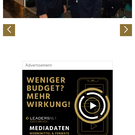
zu können und die Zugriffe auf unsere Website zu
analysieren. Außerdem geben wir Informationen zu Ihrer
Verwendung unserer Website an unsere Partner für
soziale Medien, Werbung und Analysen weiter. Unsere
Partner führen diese Informationen möglicherweise mit
weiteren Daten zusammen, die Sie ihnen bereitgestellt
haben oder die sie im Rahmen Ihrer Nutzung der Dienste
gesammelt haben.
Advertisement