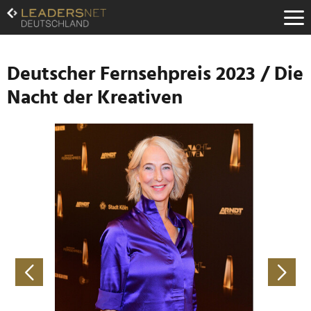
Zum
Inhalt
Zur
Fußzeilen-
Navigation
Deutscher Fernsehpreis 2023 / Die
Zur
Nacht der Kreativen
Hauptnavigation