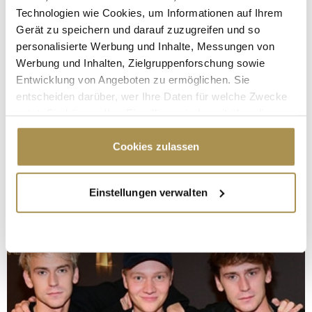
Technologien wie Cookies, um Informationen auf Ihrem
Gerät zu speichern und darauf zuzugreifen und so
personalisierte Werbung und Inhalte, Messungen von
Werbung und Inhalten, Zielgruppenforschung sowie
Entwicklung von Angeboten zu ermöglichen. Sie
entscheiden darüber, wer Ihre Daten für welche Zwecke
nutzt. Sie können Ihre Einwilligung jederzeit über die
Cookie-Erklärung oder durch Klicken auf das Privacy
Trigger Symbol ändern oder widerrufen
Cookies zulassen
Wenn Sie es erlauben, würden wir auch gerne:
Einstellungen verwalten
Informationen über Ihre geografische Lage
erfassen, welche bis auf einige Meter genau sein
können
Ihr Gerät durch aktives Scannen nach
bestimmten Merkmalen (Fingerprinting) identifizieren
Erfahren Sie mehr darüber, wie Ihre persönlichen Daten
verarbeitet werden, und legen Sie Ihre Präferenzen im