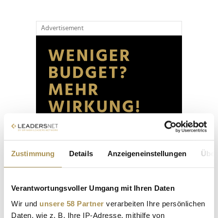
Advertisement
Zustimmung
Details
Anzeigeneinstellungen
Über
Verantwortungsvoller Umgang mit Ihren Daten
Wir und
unsere 58 Partner
verarbeiten Ihre persönlichen
Daten, wie z. B. Ihre IP-Adresse, mithilfe von