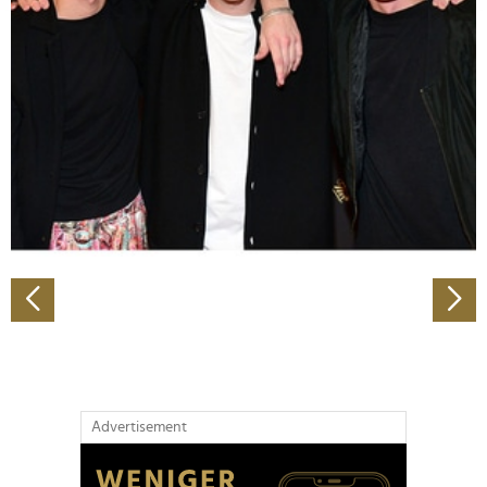
Abschnitt Einzelheiten
fest.
Wir verwenden Cookies, um Inhalte und Anzeigen zu
personalisieren, Funktionen für soziale Medien anbieten
zu können und die Zugriffe auf unsere Website zu
analysieren. Außerdem geben wir Informationen zu Ihrer
Verwendung unserer Website an unsere Partner für
soziale Medien, Werbung und Analysen weiter. Unsere
Partner führen diese Informationen möglicherweise mit
weiteren Daten zusammen, die Sie ihnen bereitgestellt
haben oder die sie im Rahmen Ihrer Nutzung der Dienste
gesammelt haben.
Advertisement