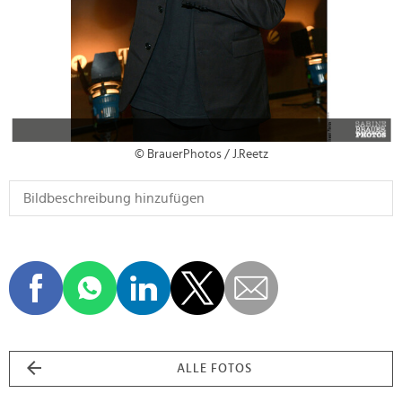
© BrauerPhotos / J.Reetz
ALLE FOTOS