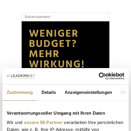
Advertisement
Zustimmung
Details
Anzeigeneinstellungen
Über
Verantwortungsvoller Umgang mit Ihren Daten
Wir und
unsere 58 Partner
verarbeiten Ihre persönlichen
Daten, wie z. B. Ihre IP-Adresse, mithilfe von