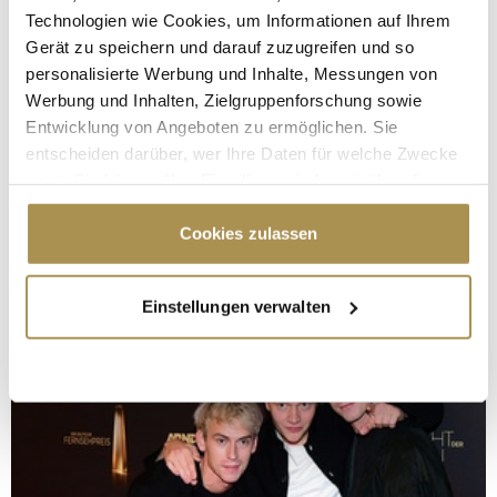
Technologien wie Cookies, um Informationen auf Ihrem
Gerät zu speichern und darauf zuzugreifen und so
personalisierte Werbung und Inhalte, Messungen von
Werbung und Inhalten, Zielgruppenforschung sowie
Entwicklung von Angeboten zu ermöglichen. Sie
entscheiden darüber, wer Ihre Daten für welche Zwecke
nutzt. Sie können Ihre Einwilligung jederzeit über die
Cookie-Erklärung oder durch Klicken auf das Privacy
Trigger Symbol ändern oder widerrufen
Cookies zulassen
Wenn Sie es erlauben, würden wir auch gerne:
Einstellungen verwalten
Informationen über Ihre geografische Lage
erfassen, welche bis auf einige Meter genau sein
können
Ihr Gerät durch aktives Scannen nach
bestimmten Merkmalen (Fingerprinting) identifizieren
Erfahren Sie mehr darüber, wie Ihre persönlichen Daten
verarbeitet werden, und legen Sie Ihre Präferenzen im