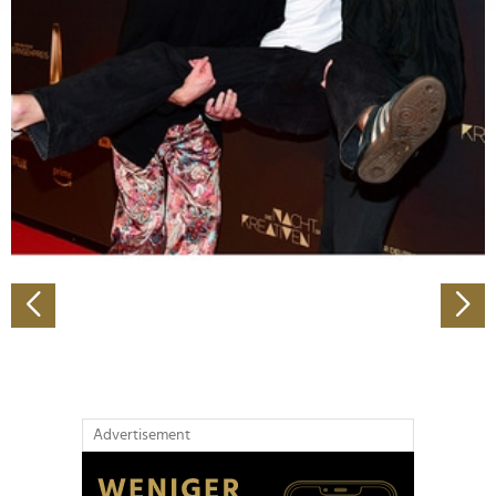
Abschnitt Einzelheiten
fest.
Wir verwenden Cookies, um Inhalte und Anzeigen zu
personalisieren, Funktionen für soziale Medien anbieten
zu können und die Zugriffe auf unsere Website zu
analysieren. Außerdem geben wir Informationen zu Ihrer
Verwendung unserer Website an unsere Partner für
soziale Medien, Werbung und Analysen weiter. Unsere
Partner führen diese Informationen möglicherweise mit
weiteren Daten zusammen, die Sie ihnen bereitgestellt
haben oder die sie im Rahmen Ihrer Nutzung der Dienste
gesammelt haben.
Advertisement