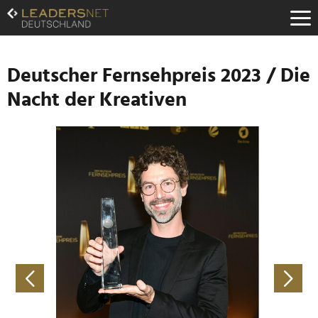
Zum
Inhalt
Zur
Fußzeilen-
Navigation
Deutscher Fernsehpreis 2023 / Die
Zur
Nacht der Kreativen
Hauptnavigation