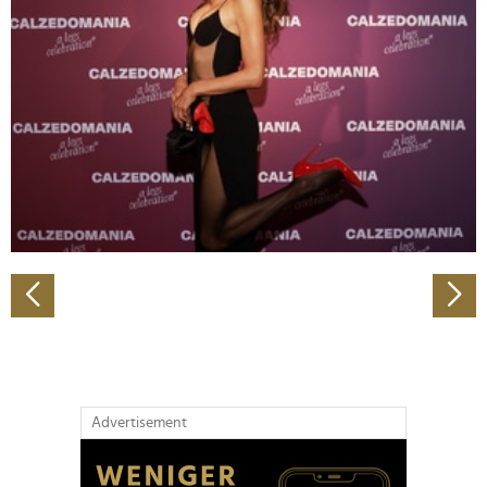
Abschnitt Einzelheiten
fest.
Wir verwenden Cookies, um Inhalte und Anzeigen zu
personalisieren, Funktionen für soziale Medien anbieten
zu können und die Zugriffe auf unsere Website zu
analysieren. Außerdem geben wir Informationen zu Ihrer
Verwendung unserer Website an unsere Partner für
soziale Medien, Werbung und Analysen weiter. Unsere
Partner führen diese Informationen möglicherweise mit
weiteren Daten zusammen, die Sie ihnen bereitgestellt
haben oder die sie im Rahmen Ihrer Nutzung der Dienste
gesammelt haben.
Advertisement