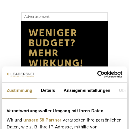
Advertisement
Zustimmung
Details
Anzeigeneinstellungen
Über
Verantwortungsvoller Umgang mit Ihren Daten
Wir und
unsere 58 Partner
verarbeiten Ihre persönlichen
Daten, wie z. B. Ihre IP-Adresse, mithilfe von