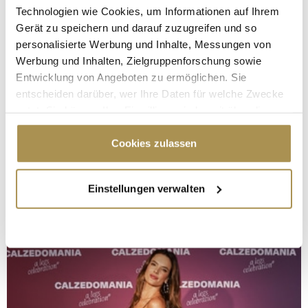
Technologien wie Cookies, um Informationen auf Ihrem
Gerät zu speichern und darauf zuzugreifen und so
personalisierte Werbung und Inhalte, Messungen von
Werbung und Inhalten, Zielgruppenforschung sowie
Entwicklung von Angeboten zu ermöglichen. Sie
entscheiden darüber, wer Ihre Daten für welche Zwecke
nutzt. Sie können Ihre Einwilligung jederzeit über die
Cookie-Erklärung oder durch Klicken auf das Privacy
Trigger Symbol ändern oder widerrufen
Cookies zulassen
Wenn Sie es erlauben, würden wir auch gerne:
Einstellungen verwalten
Informationen über Ihre geografische Lage
erfassen, welche bis auf einige Meter genau sein
können
Ihr Gerät durch aktives Scannen nach
bestimmten Merkmalen (Fingerprinting) identifizieren
Erfahren Sie mehr darüber, wie Ihre persönlichen Daten
verarbeitet werden, und legen Sie Ihre Präferenzen im