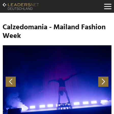
Zum
Inhalt
Zur
Fußzeilen-
Navigation
Calzedomania - Mailand Fashion
Zur
Week
Hauptnavigation