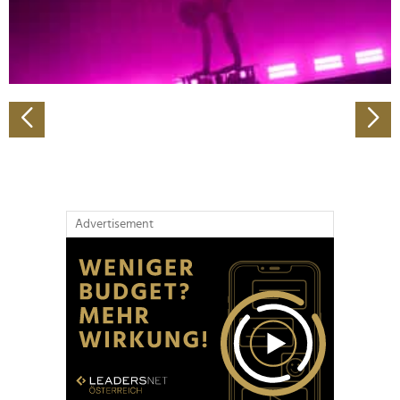
personalisieren, Funktionen für soziale Medien anbieten
zu können und die Zugriffe auf unsere Website zu
analysieren. Außerdem geben wir Informationen zu Ihrer
Verwendung unserer Website an unsere Partner für
soziale Medien, Werbung und Analysen weiter. Unsere
Partner führen diese Informationen möglicherweise mit
weiteren Daten zusammen, die Sie ihnen bereitgestellt
haben oder die sie im Rahmen Ihrer Nutzung der Dienste
gesammelt haben.
Advertisement