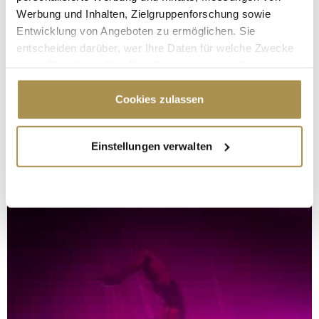
Werbung und Inhalten, Zielgruppenforschung sowie
Entwicklung von Angeboten zu ermöglichen. Sie
entscheiden darüber, wer Ihre Daten für welche Zwecke
nutzt. Sie können Ihre Einwilligung jederzeit über die
Cookie-Erklärung oder durch Klicken auf das Privacy
Trigger Symbol ändern oder widerrufen
Cookies zulassen
Wenn Sie es erlauben, würden wir auch gerne:
Einstellungen verwalten
Informationen über Ihre geografische Lage
erfassen, welche bis auf einige Meter genau sein
können
Ihr Gerät durch aktives Scannen nach
bestimmten Merkmalen (Fingerprinting) identifizieren
Erfahren Sie mehr darüber, wie Ihre persönlichen Daten
verarbeitet werden, und legen Sie Ihre Präferenzen im
Abschnitt Einzelheiten
fest.
Wir verwenden Cookies, um Inhalte und Anzeigen zu