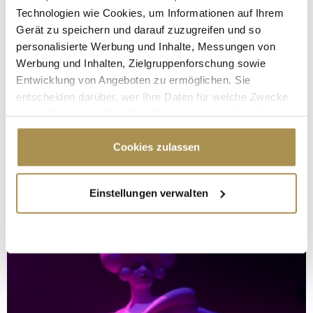
Technologien wie Cookies, um Informationen auf Ihrem
Gerät zu speichern und darauf zuzugreifen und so
personalisierte Werbung und Inhalte, Messungen von
Werbung und Inhalten, Zielgruppenforschung sowie
Entwicklung von Angeboten zu ermöglichen. Sie
entscheiden darüber, wer Ihre Daten für welche Zwecke
nutzt. Sie können Ihre Einwilligung jederzeit über die
Cookie-Erklärung oder durch Klicken auf das Privacy
Trigger Symbol ändern oder widerrufen
Cookies zulassen
Wenn Sie es erlauben, würden wir auch gerne:
Einstellungen verwalten
Informationen über Ihre geografische Lage
erfassen, welche bis auf einige Meter genau sein
können
Ihr Gerät durch aktives Scannen nach
bestimmten Merkmalen (Fingerprinting) identifizieren
Erfahren Sie mehr darüber, wie Ihre persönlichen Daten
verarbeitet werden, und legen Sie Ihre Präferenzen im