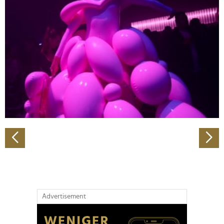
Abschnitt Einzelheiten
fest.
Wir verwenden Cookies, um Inhalte und Anzeigen zu
personalisieren, Funktionen für soziale Medien anbieten
zu können und die Zugriffe auf unsere Website zu
analysieren. Außerdem geben wir Informationen zu Ihrer
Verwendung unserer Website an unsere Partner für
soziale Medien, Werbung und Analysen weiter. Unsere
Partner führen diese Informationen möglicherweise mit
weiteren Daten zusammen, die Sie ihnen bereitgestellt
haben oder die sie im Rahmen Ihrer Nutzung der Dienste
gesammelt haben.
Advertisement