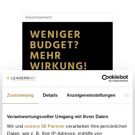
Advertisement
Zustimmung
Details
Anzeigeneinstellungen
Über
Verantwortungsvoller Umgang mit Ihren Daten
Wir und
unsere 58 Partner
verarbeiten Ihre persönlichen
Daten, wie z. B. Ihre IP-Adresse, mithilfe von