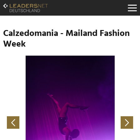
Zum
Inhalt
Zur
Fußzeilen-
Navigation
Calzedomania - Mailand Fashion
Zur
Week
Hauptnavigation