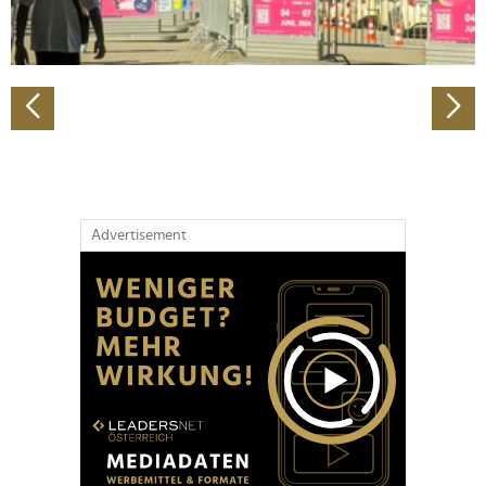
zu können und die Zugriffe auf unsere Website zu
analysieren. Außerdem geben wir Informationen zu Ihrer
Verwendung unserer Website an unsere Partner für
soziale Medien, Werbung und Analysen weiter. Unsere
Partner führen diese Informationen möglicherweise mit
weiteren Daten zusammen, die Sie ihnen bereitgestellt
haben oder die sie im Rahmen Ihrer Nutzung der Dienste
gesammelt haben.
Advertisement