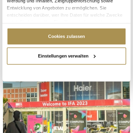
Werbung und Inhalten, Zielgruppenforschung sowie
Entwicklung von Angeboten zu ermöglichen. Sie
entscheiden darüber, wer Ihre Daten für welche Zwecke
nutzt. Sie können Ihre Einwilligung jederzeit über die
Cookie-Erklärung oder durch Klicken auf das Privacy
Trigger Symbol ändern oder widerrufen
Cookies zulassen
Wenn Sie es erlauben, würden wir auch gerne:
Einstellungen verwalten
Informationen über Ihre geografische Lage
erfassen, welche bis auf einige Meter genau sein
können
Ihr Gerät durch aktives Scannen nach
bestimmten Merkmalen (Fingerprinting) identifizieren
Erfahren Sie mehr darüber, wie Ihre persönlichen Daten
verarbeitet werden, und legen Sie Ihre Präferenzen im
Abschnitt Einzelheiten
fest.
Wir verwenden Cookies, um Inhalte und Anzeigen zu
personalisieren, Funktionen für soziale Medien anbieten