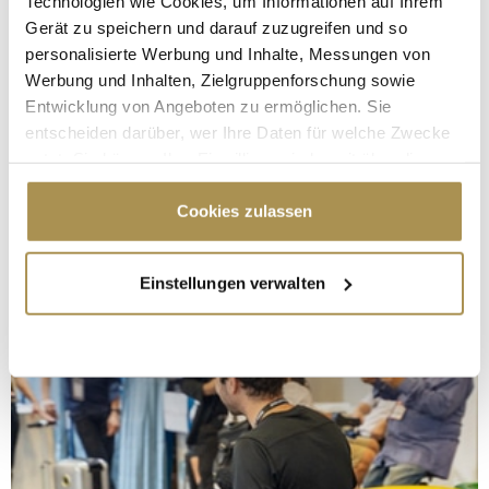
Technologien wie Cookies, um Informationen auf Ihrem
Gerät zu speichern und darauf zuzugreifen und so
personalisierte Werbung und Inhalte, Messungen von
Werbung und Inhalten, Zielgruppenforschung sowie
Entwicklung von Angeboten zu ermöglichen. Sie
entscheiden darüber, wer Ihre Daten für welche Zwecke
nutzt. Sie können Ihre Einwilligung jederzeit über die
Cookie-Erklärung oder durch Klicken auf das Privacy
Trigger Symbol ändern oder widerrufen
Cookies zulassen
Wenn Sie es erlauben, würden wir auch gerne:
Einstellungen verwalten
Informationen über Ihre geografische Lage
erfassen, welche bis auf einige Meter genau sein
können
Ihr Gerät durch aktives Scannen nach
bestimmten Merkmalen (Fingerprinting) identifizieren
Erfahren Sie mehr darüber, wie Ihre persönlichen Daten
verarbeitet werden, und legen Sie Ihre Präferenzen im
Abschnitt Einzelheiten
fest.