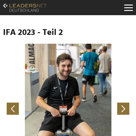
Zum
Inhalt
Zur
Fußzeilen-
Navigation
IFA 2023 - Teil 2
Zur
Hauptnavigation