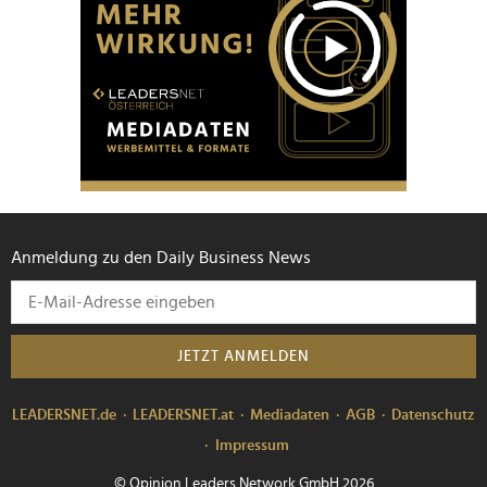
Anmeldung zu den Daily Business News
JETZT ANMELDEN
LEADERSNET.de
LEADERSNET.at
Mediadaten
AGB
Datenschutz
Impressum
© Opinion Leaders Network GmbH 2026