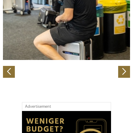
Wir verwenden Cookies, um Inhalte und Anzeigen zu
personalisieren, Funktionen für soziale Medien anbieten
zu können und die Zugriffe auf unsere Website zu
analysieren. Außerdem geben wir Informationen zu Ihrer
Verwendung unserer Website an unsere Partner für
soziale Medien, Werbung und Analysen weiter. Unsere
Partner führen diese Informationen möglicherweise mit
weiteren Daten zusammen, die Sie ihnen bereitgestellt
haben oder die sie im Rahmen Ihrer Nutzung der Dienste
gesammelt haben.
Advertisement