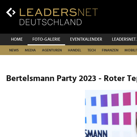
Zum
Inhalt
Zur
Fußzeilen-
Navigation
Zur
HOME
FOTO-GALERIE
EVENTKALENDER
LEADERSNET
Hauptnavigation
NEWS
MEDIA
AGENTUREN
HANDEL
TECH
FINANZEN
MOBILI
Bertelsmann Party 2023 - Roter T