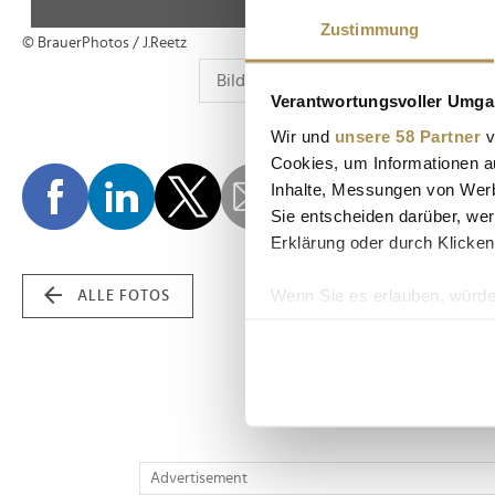
Zustimmung
© BrauerPhotos / J.Reetz
Verantwortungsvoller Umgan
Wir und
unsere 58 Partner
v
Cookies, um Informationen a
Inhalte, Messungen von Werb
Sie entscheiden darüber, wer
Erklärung oder durch Klicken
Wenn Sie es erlauben, würde
ALLE FOTOS
Informationen über Ih
Ihr Gerät durch aktiv
Erfahren Sie mehr darüber, w
Einzelheiten
fest.
Wir verwenden Cookies, um I
Advertisement
und die Zugriffe auf unsere 