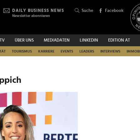
DAILY BUSINESS NEWS
Suche
Facebook
Newsletter abonnieren
.TV
ÜBER UNS
MEDIADATEN
LINKEDIN
EDITION AT
SUCHEN
TÄT
TOURISMUS
KARRIERE
EVENTS
LEADERS
INTERVIEWS
IMMOBI
eppich