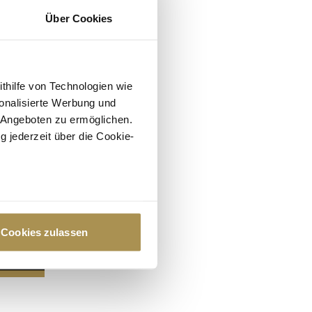
Über Cookies
ithilfe von Technologien wie
onalisierte Werbung und
 Angeboten zu ermöglichen.
g jederzeit über die Cookie-
au sein können
zieren
Cookies zulassen
hre Präferenzen im
Abschnitt
 Medien anbieten zu können
hrer Verwendung unserer