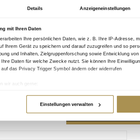
Details
Anzeigeneinstellungen
g mit Ihren Daten
erarbeiten Ihre persönlichen Daten, wie z. B. Ihre IP-Adresse, m
Advertisement
uf Ihrem Gerät zu speichern und darauf zuzugreifen und so pers
ung und Inhalten, Zielgruppenforschung sowie Entwicklung von
 Ihre Daten für welche Zwecke nutzt. Sie können Ihre Einwilligun
 auf das Privacy Trigger Symbol ändern oder widerrufen
n wir auch gerne:
re geografische Lage erfassen, welche bis auf einige Meter gen
es Scannen nach bestimmten Merkmalen (Fingerprinting) identifi
Einstellungen verwalten
ie Ihre persönlichen Daten verarbeitet werden, und legen Sie I
nhalte und Anzeigen zu personalisieren, Funktionen für soziale
Website zu analysieren. Außerdem geben wir Informationen zu I