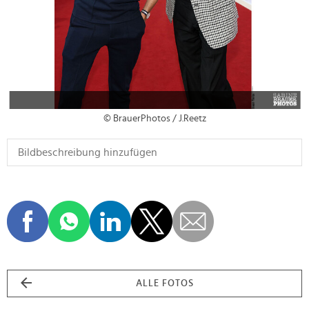
© BrauerPhotos / J.Reetz
ALLE FOTOS