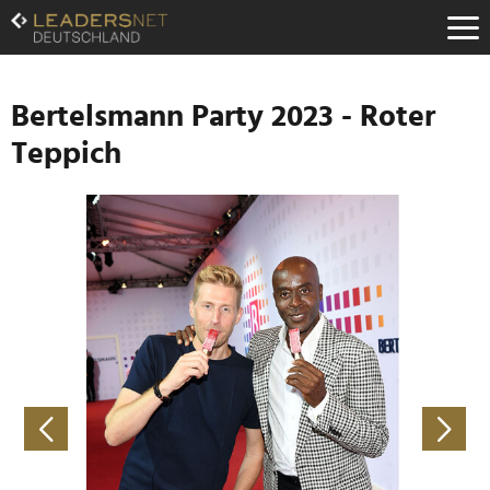
Zum
Inhalt
Zur
Fußzeilen-
Navigation
Bertelsmann Party 2023 - Roter
Zur
Teppich
Hauptnavigation