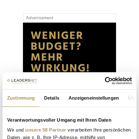
Advertisement
Zustimmung
Details
Anzeigeneinstellungen
Über
Verantwortungsvoller Umgang mit Ihren Daten
Wir und
unsere 58 Partner
verarbeiten Ihre persönlichen
Daten, wie z. B. Ihre IP-Adresse, mithilfe von