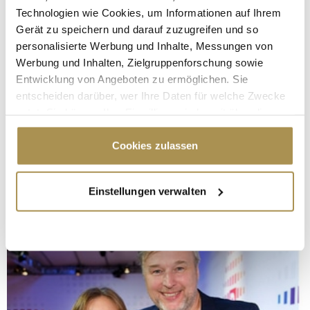
Technologien wie Cookies, um Informationen auf Ihrem
Gerät zu speichern und darauf zuzugreifen und so
personalisierte Werbung und Inhalte, Messungen von
Werbung und Inhalten, Zielgruppenforschung sowie
Entwicklung von Angeboten zu ermöglichen. Sie
entscheiden darüber, wer Ihre Daten für welche Zwecke
nutzt. Sie können Ihre Einwilligung jederzeit über die
Cookie-Erklärung oder durch Klicken auf das Privacy
Trigger Symbol ändern oder widerrufen
Cookies zulassen
Wenn Sie es erlauben, würden wir auch gerne:
Einstellungen verwalten
Informationen über Ihre geografische Lage
erfassen, welche bis auf einige Meter genau sein
können
Ihr Gerät durch aktives Scannen nach
bestimmten Merkmalen (Fingerprinting) identifizieren
Erfahren Sie mehr darüber, wie Ihre persönlichen Daten
verarbeitet werden, und legen Sie Ihre Präferenzen im