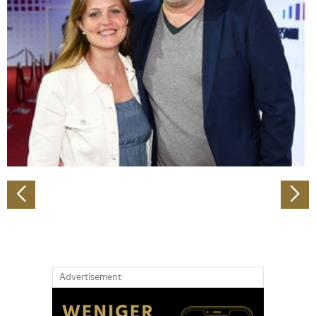
Abschnitt Einzelheiten
fest.
Wir verwenden Cookies, um Inhalte und Anzeigen zu
personalisieren, Funktionen für soziale Medien anbieten
zu können und die Zugriffe auf unsere Website zu
analysieren. Außerdem geben wir Informationen zu Ihrer
Verwendung unserer Website an unsere Partner für
soziale Medien, Werbung und Analysen weiter. Unsere
Partner führen diese Informationen möglicherweise mit
weiteren Daten zusammen, die Sie ihnen bereitgestellt
haben oder die sie im Rahmen Ihrer Nutzung der Dienste
gesammelt haben.
Advertisement