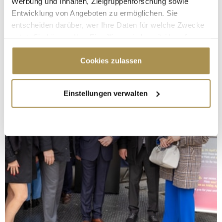
Werbung und Inhalten, Zielgruppenforschung sowie
Entwicklung von Angeboten zu ermöglichen. Sie
entscheiden darüber, wer Ihre Daten für welche Zwecke
nutzt. Sie können Ihre Einwilligung jederzeit über die
Cookie-Erklärung oder durch Klicken auf das Privacy
Trigger Symbol ändern oder widerrufen
Cookies zulassen
Wenn Sie es erlauben, würden wir auch gerne:
Einstellungen verwalten
Informationen über Ihre geografische Lage
erfassen, welche bis auf einige Meter genau sein
können
Ihr Gerät durch aktives Scannen nach
bestimmten Merkmalen (Fingerprinting) identifizieren
Erfahren Sie mehr darüber, wie Ihre persönlichen Daten
verarbeitet werden, und legen Sie Ihre Präferenzen im
Abschnitt Einzelheiten
fest.
Wir verwenden Cookies, um Inhalte und Anzeigen zu
personalisieren, Funktionen für soziale Medien anbieten