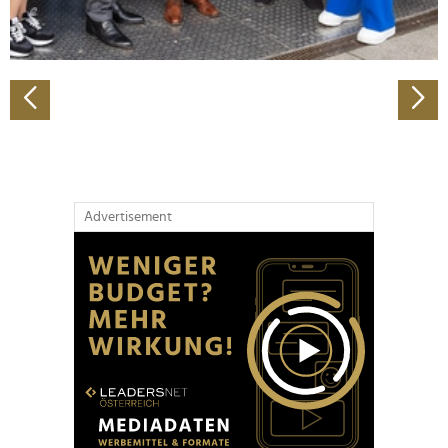
zu können und die Zugriffe auf unsere Website zu
analysieren. Außerdem geben wir Informationen zu Ihrer
Verwendung unserer Website an unsere Partner für
soziale Medien, Werbung und Analysen weiter. Unsere
Partner führen diese Informationen möglicherweise mit
weiteren Daten zusammen, die Sie ihnen bereitgestellt
haben oder die sie im Rahmen Ihrer Nutzung der Dienste
gesammelt haben.
Advertisement