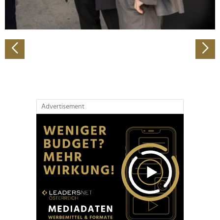
zu können und die Zugriffe auf unsere Website zu
analysieren. Außerdem geben wir Informationen zu Ihrer
Verwendung unserer Website an unsere Partner für
soziale Medien, Werbung und Analysen weiter. Unsere
Partner führen diese Informationen möglicherweise mit
weiteren Daten zusammen, die Sie ihnen bereitgestellt
haben oder die sie im Rahmen Ihrer Nutzung der Dienste
gesammelt haben.
Advertisement