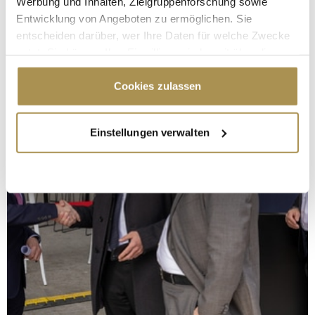
Werbung und Inhalten, Zielgruppenforschung sowie
Entwicklung von Angeboten zu ermöglichen. Sie
entscheiden darüber, wer Ihre Daten für welche Zwecke
nutzt. Sie können Ihre Einwilligung jederzeit über die
Cookie-Erklärung oder durch Klicken auf das Privacy
Trigger Symbol ändern oder widerrufen
Cookies zulassen
Wenn Sie es erlauben, würden wir auch gerne:
Einstellungen verwalten
Informationen über Ihre geografische Lage
erfassen, welche bis auf einige Meter genau sein
können
Ihr Gerät durch aktives Scannen nach
bestimmten Merkmalen (Fingerprinting) identifizieren
Erfahren Sie mehr darüber, wie Ihre persönlichen Daten
verarbeitet werden, und legen Sie Ihre Präferenzen im
Abschnitt Einzelheiten
fest.
Wir verwenden Cookies, um Inhalte und Anzeigen zu
personalisieren, Funktionen für soziale Medien anbieten