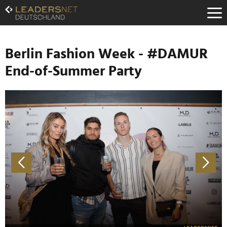
Zum
Inhalt
Zur
Fußzeilen-
Navigation
Berlin Fashion Week - #DAMUR
Zur
End-of-Summer Party
Hauptnavigation