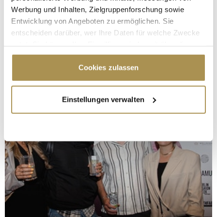
Werbung und Inhalten, Zielgruppenforschung sowie
Entwicklung von Angeboten zu ermöglichen. Sie
entscheiden darüber, wer Ihre Daten für welche Zwecke
nutzt. Sie können Ihre Einwilligung jederzeit über die
Cookie-Erklärung oder durch Klicken auf das Privacy
Trigger Symbol ändern oder widerrufen
Cookies zulassen
Wenn Sie es erlauben, würden wir auch gerne:
Einstellungen verwalten
Informationen über Ihre geografische Lage
erfassen, welche bis auf einige Meter genau sein
können
Ihr Gerät durch aktives Scannen nach
bestimmten Merkmalen (Fingerprinting) identifizieren
Erfahren Sie mehr darüber, wie Ihre persönlichen Daten
verarbeitet werden, und legen Sie Ihre Präferenzen im
Abschnitt Einzelheiten
fest.
Wir verwenden Cookies, um Inhalte und Anzeigen zu