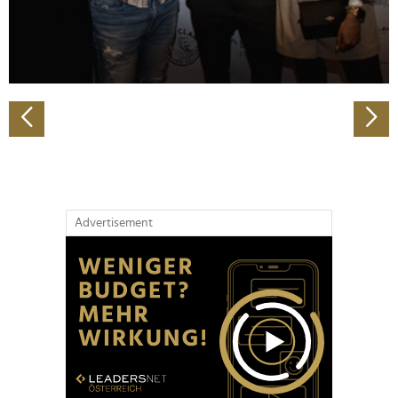
personalisieren, Funktionen für soziale Medien anbieten
zu können und die Zugriffe auf unsere Website zu
analysieren. Außerdem geben wir Informationen zu Ihrer
Verwendung unserer Website an unsere Partner für
soziale Medien, Werbung und Analysen weiter. Unsere
Partner führen diese Informationen möglicherweise mit
weiteren Daten zusammen, die Sie ihnen bereitgestellt
haben oder die sie im Rahmen Ihrer Nutzung der Dienste
gesammelt haben.
Advertisement