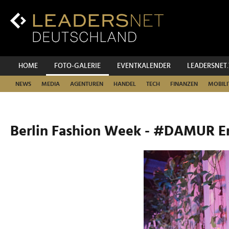
Zum
Inhalt
Zur
Fußzeilen-
Navigation
Zur
HOME
FOTO-GALERIE
EVENTKALENDER
LEADERSNET
Hauptnavigation
NEWS
MEDIA
AGENTUREN
HANDEL
TECH
FINANZEN
MOBILI
Berlin Fashion Week - #DAMUR E