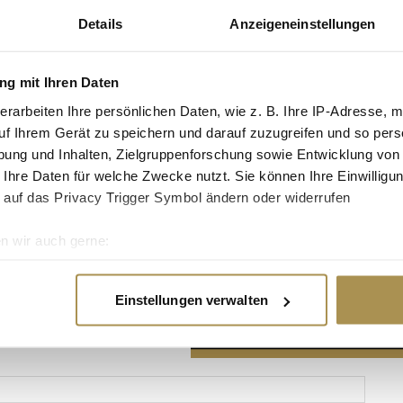
Details
Anzeigeneinstellungen
g mit Ihren Daten
erarbeiten Ihre persönlichen Daten, wie z. B. Ihre IP-Adresse, m
Advertisement
uf Ihrem Gerät zu speichern und darauf zuzugreifen und so pers
ung und Inhalten, Zielgruppenforschung sowie Entwicklung von
 Ihre Daten für welche Zwecke nutzt. Sie können Ihre Einwilligun
 auf das Privacy Trigger Symbol ändern oder widerrufen
n wir auch gerne:
re geografische Lage erfassen, welche bis auf einige Meter gen
es Scannen nach bestimmten Merkmalen (Fingerprinting) identifi
Einstellungen verwalten
ie Ihre persönlichen Daten verarbeitet werden, und legen Sie I
nhalte und Anzeigen zu personalisieren, Funktionen für soziale
Website zu analysieren. Außerdem geben wir Informationen zu I