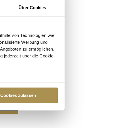
Über Cookies
ithilfe von Technologien wie
onalisierte Werbung und
 Angeboten zu ermöglichen.
g jederzeit über die Cookie-
au sein können
zieren
Cookies zulassen
hre Präferenzen im
Abschnitt
 Medien anbieten zu können
hrer Verwendung unserer