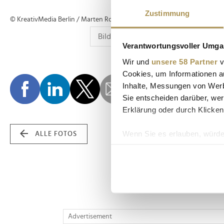
Zustimmung
© KreativMedia Berlin / Marten Ronneburg
Verantwortungsvoller Umgan
Wir und
unsere 58 Partner
v
Cookies, um Informationen a
Inhalte, Messungen von Werb
Sie entscheiden darüber, wer
Erklärung oder durch Klicken
Wenn Sie es erlauben, würde
ALLE FOTOS
Informationen über Ih
Ihr Gerät durch aktiv
Erfahren Sie mehr darüber, w
Einzelheiten
fest.
Wir verwenden Cookies, um I
Advertisement
und die Zugriffe auf unsere 