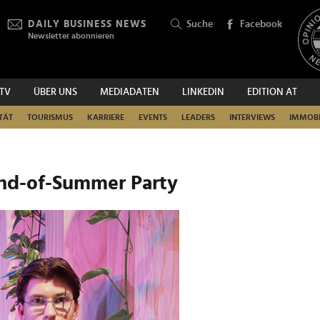
DAILY BUSINESS NEWS
Suche
Facebook
Newsletter abonnieren
.TV
ÜBER UNS
MEDIADATEN
LINKEDIN
EDITION AT
SUCHEN
TÄT
TOURISMUS
KARRIERE
EVENTS
LEADERS
INTERVIEWS
IMMOBI
nd-of-Summer Party