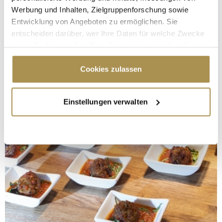
Werbung und Inhalten, Zielgruppenforschung sowie
Entwicklung von Angeboten zu ermöglichen. Sie
entscheiden darüber, wer Ihre Daten für welche Zwecke
nutzt. Sie können Ihre Einwilligung jederzeit über die
Cookie-Erklärung oder durch Klicken auf das Privacy
Trigger Symbol ändern oder widerrufen
Cookies zulassen
Wenn Sie es erlauben, würden wir auch gerne:
Einstellungen verwalten
Informationen über Ihre geografische Lage
erfassen, welche bis auf einige Meter genau sein
können
Ihr Gerät durch aktives Scannen nach
bestimmten Merkmalen (Fingerprinting) identifizieren
Erfahren Sie mehr darüber, wie Ihre persönlichen Daten
verarbeitet werden, und legen Sie Ihre Präferenzen im
Abschnitt Einzelheiten
fest.
Wir verwenden Cookies, um Inhalte und Anzeigen zu