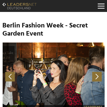
Zum
Inhalt
Zur
Fußzeilen-
Navigation
Berlin Fashion Week - Secret
Zur
Garden Event
Hauptnavigation