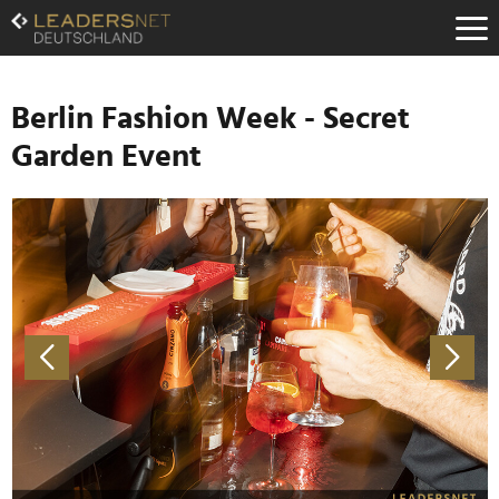
Zum
Inhalt
Zur
Fußzeilen-
Navigation
Berlin Fashion Week - Secret
Zur
Garden Event
Hauptnavigation