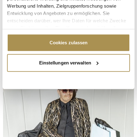
Werbung und Inhalten, Zielgruppenforschung sowie
Entwicklung von Angeboten zu ermöglichen. Sie
entscheiden darüber, wer Ihre Daten für welche Zwecke
nutzt. Sie können Ihre Einwilligung jederzeit über die
Cookie-Erklärung oder durch Klicken auf das Privacy
Trigger Symbol ändern oder widerrufen
Cookies zulassen
Wenn Sie es erlauben, würden wir auch gerne:
Einstellungen verwalten
Informationen über Ihre geografische Lage
erfassen, welche bis auf einige Meter genau sein
können
Ihr Gerät durch aktives Scannen nach
bestimmten Merkmalen (Fingerprinting) identifizieren
Erfahren Sie mehr darüber, wie Ihre persönlichen Daten
verarbeitet werden, und legen Sie Ihre Präferenzen im
Abschnitt Einzelheiten
fest.
Wir verwenden Cookies, um Inhalte und Anzeigen zu