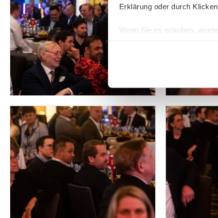
Erklärung oder durch Klicken
Wenn Sie es erlauben, würde
Informationen über Ih
Ihr Gerät durch aktiv
Erfahren Sie mehr darüber, w
Einzelheiten
fest.
Wir verwenden Cookies, um I
und die Zugriffe auf unsere 
Website an unsere Partner fü
möglicherweise mit weiteren
der Dienste gesammelt habe