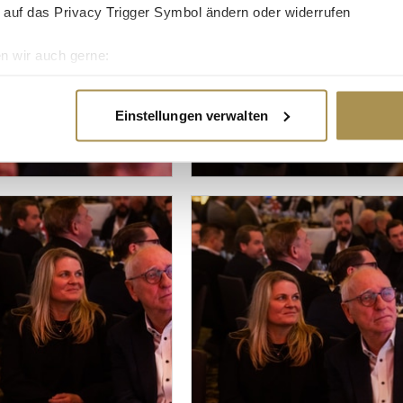
 auf das Privacy Trigger Symbol ändern oder widerrufen
n wir auch gerne:
re geografische Lage erfassen, welche bis auf einige Meter gen
es Scannen nach bestimmten Merkmalen (Fingerprinting) identifi
Einstellungen verwalten
ie Ihre persönlichen Daten verarbeitet werden, und legen Sie I
nhalte und Anzeigen zu personalisieren, Funktionen für soziale
Website zu analysieren. Außerdem geben wir Informationen zu I
r soziale Medien, Werbung und Analysen weiter. Unsere Partner
 Daten zusammen, die Sie ihnen bereitgestellt haben oder die s
n.