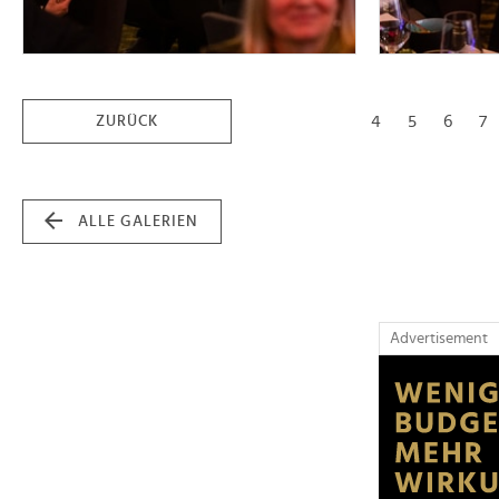
4
5
6
7
ZURÜCK
ALLE GALERIEN
Advertisement