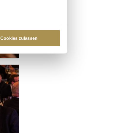
au sein können
zieren
Cookies zulassen
hre Präferenzen im
Abschnitt
 Medien anbieten zu können
hrer Verwendung unserer
 führen diese Informationen
ie im Rahmen Ihrer Nutzung