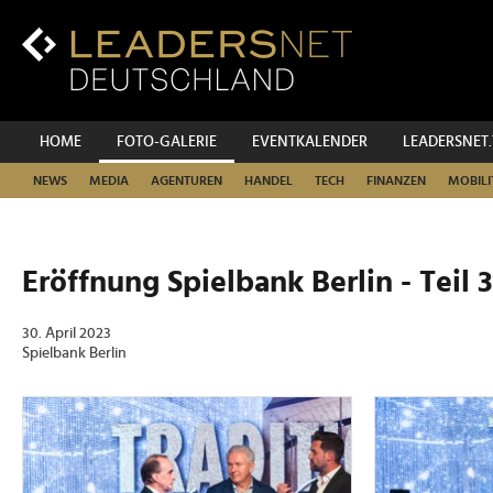
Zum
Inhalt
Zur
Fußzeilen-
Navigation
Zur
HOME
FOTO-GALERIE
EVENTKALENDER
LEADERSNET
Hauptnavigation
NEWS
MEDIA
AGENTUREN
HANDEL
TECH
FINANZEN
MOBILI
Eröffnung Spielbank Berlin - Teil 3
30. April 2023
Spielbank Berlin