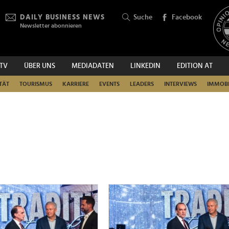
DAILY BUSINESS NEWS
Suche
Facebook
Newsletter abonnieren
.TV
ÜBER UNS
MEDIADATEN
LINKEDIN
EDITION AT
SUCHEN
TÄT
TOURISMUS
KARRIERE
EVENTS
LEADERS
INTERVIEWS
IMMOBI