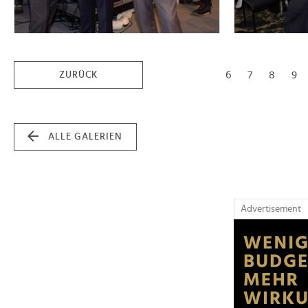
6
7
8
9
ZURÜCK
ALLE GALERIEN
Advertisement