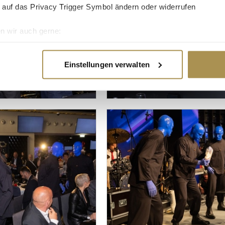
 auf das Privacy Trigger Symbol ändern oder widerrufen
n wir auch gerne:
re geografische Lage erfassen, welche bis auf einige Meter gen
es Scannen nach bestimmten Merkmalen (Fingerprinting) identifi
Einstellungen verwalten
ie Ihre persönlichen Daten verarbeitet werden, und legen Sie I
nhalte und Anzeigen zu personalisieren, Funktionen für soziale
Website zu analysieren. Außerdem geben wir Informationen zu I
r soziale Medien, Werbung und Analysen weiter. Unsere Partner
 Daten zusammen, die Sie ihnen bereitgestellt haben oder die s
n.