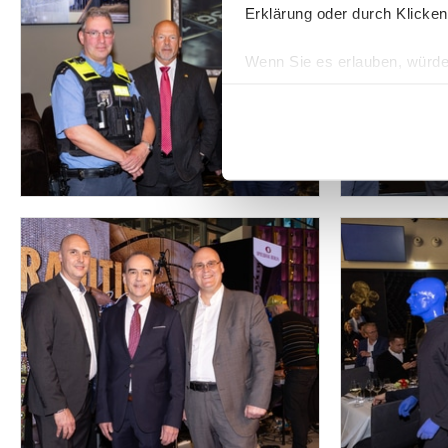
Erklärung oder durch Klicken
Wenn Sie es erlauben, würde
Informationen über Ih
Ihr Gerät durch aktiv
Erfahren Sie mehr darüber, w
Einzelheiten
fest.
Wir verwenden Cookies, um I
und die Zugriffe auf unsere 
Website an unsere Partner fü
möglicherweise mit weiteren
der Dienste gesammelt habe