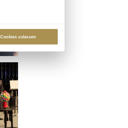
au sein können
zieren
Cookies zulassen
hre Präferenzen im
Abschnitt
 Medien anbieten zu können
hrer Verwendung unserer
 führen diese Informationen
ie im Rahmen Ihrer Nutzung