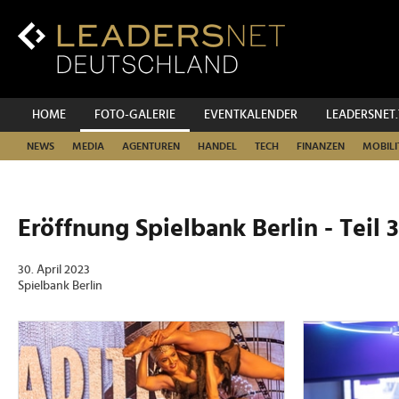
Zum
Inhalt
Zur
Fußzeilen-
Navigation
Zur
HOME
FOTO-GALERIE
EVENTKALENDER
LEADERSNET
Hauptnavigation
NEWS
MEDIA
AGENTUREN
HANDEL
TECH
FINANZEN
MOBILI
Eröffnung Spielbank Berlin - Teil 3
30. April 2023
Spielbank Berlin