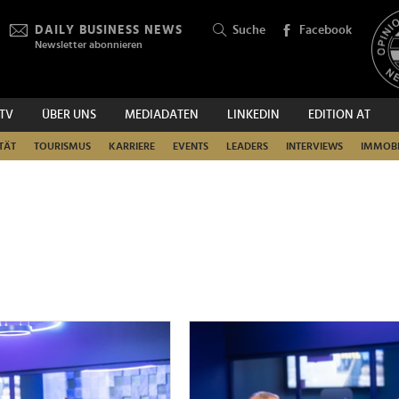
DAILY BUSINESS NEWS
Suche
Facebook
Newsletter abonnieren
.TV
ÜBER UNS
MEDIADATEN
LINKEDIN
EDITION AT
SUCHEN
TÄT
TOURISMUS
KARRIERE
EVENTS
LEADERS
INTERVIEWS
IMMOBI