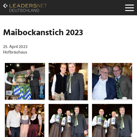
Zum
Inhalt
Zur
Fußzeilen-
Navigation
Maibockanstich 2023
Zur
Hauptnavigation
25. April 2023
Hofbräuhaus