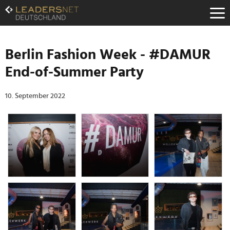
Zum
Inhalt
Zur
Fußzeilen-
Navigation
Berlin Fashion Week - #DAMUR
Zur
End-of-Summer Party
Hauptnavigation
10. September 2022