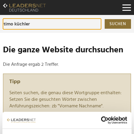
Zum
Inhalt
Zur
Fußzeilen-
SUCHEN
Navigation
Zur
Hauptnavigation
Die ganze Website durchsuchen
Die Anfrage ergab 2 Treffer.
Tipp
Seiten suchen, die genau diese Wortgruppe enthalten:
Setzen Sie die gesuchten Wörter zwischen
Anführungszeichen: zb "Vorname Nachname".
AURELIA Kollektion von Ehinger Schwarz gewinnt
German Design Award