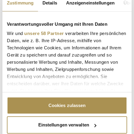
Zustimmung
Details
Anzeigeneinstellungen
Über
NEWS
| 09.11.2025
Mit ihrer innovativen Gestaltung und meisterhaften
Verantwortungsvoller Umgang mit Ihren Daten
Handwerkskunst sichert sich die neue AURELIA-Kollektion
von Ehinger Schwarz 1876 den renommierten German Design
Wir und
unsere 58 Partner
verarbeiten Ihre persönlichen
Award 2026 in der Kategorie "Luxury Goods". Die feingliedrige
Daten, wie z. B. Ihre IP-Adresse, mithilfe von
Formensprache von Designer Timo Küchler verbindet digitale
Technologien wie Cookies, um Informationen auf Ihrem
Präzision mit...
Gerät zu speichern und darauf zuzugreifen und so
personalisierte Werbung und Inhalte, Messungen von
Werbung und Inhalten, Zielgruppenforschung sowie
Timo Küchler: "CHARLOTTE entfaltet neue Facetten
Entwicklung von Angeboten zu ermöglichen. Sie
– Die ikonische Wechselring-Kollektion startet mit...
entscheiden darüber, wer Ihre Daten für welche Zwecke
NEWS
| 12.05.2025
nutzt. Sie können Ihre Einwilligung jederzeit über die
Cookie-Erklärung oder durch Klicken auf das Privacy
Eine innovative Technik, neuartige Materialien und
Trigger Symbol ändern oder widerrufen
Cookies zulassen
poetisches Design: Die traditionsreiche Schmuckmanufaktur
präsentiert eine sehnsüchtig erwartete Erweiterung ihrer
modularen CHARLOTTE Kollektion. Von patentierter Mechanik
Wenn Sie es erlauben, würden wir auch gerne:
Einstellungen verwalten
über labgrown Diamonds bis hin zu faszinierenden
Informationen über Ihre geografische Lage
Farbsteinen – die neue...