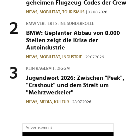
geheimen Flugzeug-Codes der Crew
Wir verwenden Cookies, um Inhalte und Anzeigen zu
NEWS,
MOBILITÄT,
TOURISMUS
| 02.08.2026
personalisieren, Funktionen für soziale Medien anbieten
zu können und die Zugriffe auf unsere Website zu
BMW VERLIERT SEINE SONDERROLLE
analysieren. Außerdem geben wir Informationen zu Ihrer
BMW: Geplanter Abbau von 8.000
Verwendung unserer Website an unsere Partner für
Stellen zeigt die Krise der
soziale Medien, Werbung und Analysen weiter. Unsere
Autoindustrie
Partner führen diese Informationen möglicherweise mit
weiteren Daten zusammen, die Sie ihnen bereitgestellt
NEWS,
MOBILITÄT,
INDUSTRIE
| 29.07.2026
haben oder die sie im Rahmen Ihrer Nutzung der Dienste
KEIN RAGEBAIT, DIGGA!
gesammelt haben.
Jugendwort 2026: Zwischen "Peak",
"Crashout" und dem Streit um
"Mehrzweckeier"
NEWS,
MEDIA,
KULTUR
| 28.07.2026
Advertisement