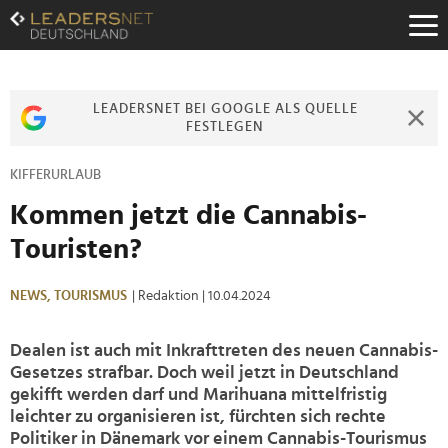
Zum
Inhalt
Zur
Fußzeilen-
Navigation
LEADERSNET BEI GOOGLE ALS QUELLE
Zur
FESTLEGEN
Hauptnavigation
KIFFERURLAUB
Kommen jetzt die Cannabis-
Touristen?
NEWS,
TOURISMUS
| Redaktion
| 10.04.2024
Dealen ist auch mit Inkrafttreten des neuen Cannabis-
Gesetzes strafbar. Doch weil jetzt in Deutschland
gekifft werden darf und Marihuana mittelfristig
leichter zu organisieren ist, fürchten sich rechte
Politiker in Dänemark vor einem Cannabis-Tourismus