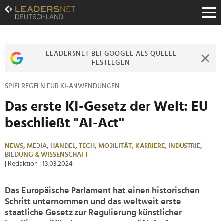
Zum
Inhalt
Zur
Fußzeilen-
Navigation
LEADERSNET BEI GOOGLE ALS QUELLE
Zur
FESTLEGEN
Hauptnavigation
SPIELREGELN FÜR KI-ANWENDUNGEN
Das erste KI-Gesetz der Welt: EU
beschließt "AI-Act"
NEWS,
MEDIA,
HANDEL,
TECH,
MOBILITÄT,
KARRIERE,
INDUSTRIE,
BILDUNG & WISSENSCHAFT
| Redaktion
| 13.03.2024
Das Europäische Parlament hat einen historischen
Schritt unternommen und das weltweit erste
staatliche Gesetz zur Regulierung künstlicher