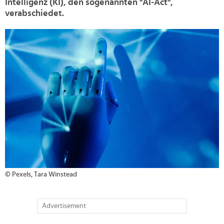
Intelligenz (KI), den sogenannten "AI-Act",
verabschiedet.
>
© Pexels, Tara Winstead
Advertisement