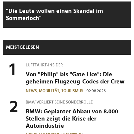
Wir verwenden Cookies, um Inhalte und Anzeigen zu
personalisieren, Funktionen für soziale Medien anbieten
"Die Leute wollen einen Skandal im
zu können und die Zugriffe auf unsere Website zu
Sommerloch"
analysieren. Außerdem geben wir Informationen zu Ihrer
Verwendung unserer Website an unsere Partner für
soziale Medien, Werbung und Analysen weiter. Unsere
Partner führen diese Informationen möglicherweise mit
MEISTGELESEN
weiteren Daten zusammen, die Sie ihnen bereitgestellt
haben oder die sie im Rahmen Ihrer Nutzung der Dienste
gesammelt haben.
LUFTFAHRT-INSIDER
Von "Philip" bis "Gate Lice": Die
geheimen Flugzeug-Codes der Crew
NEWS,
MOBILITÄT,
TOURISMUS
| 02.08.2026
BMW VERLIERT SEINE SONDERROLLE
BMW: Geplanter Abbau von 8.000
Stellen zeigt die Krise der
Autoindustrie