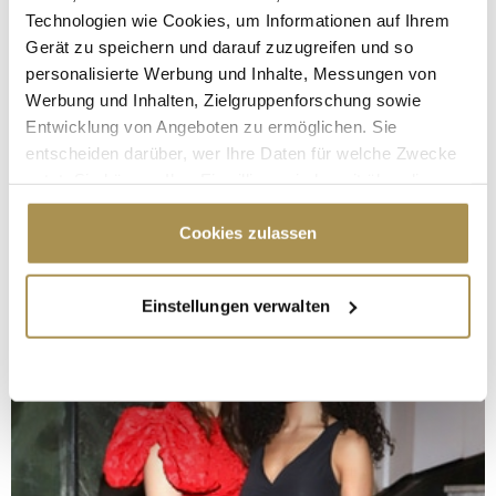
Technologien wie Cookies, um Informationen auf Ihrem
Gerät zu speichern und darauf zuzugreifen und so
personalisierte Werbung und Inhalte, Messungen von
Werbung und Inhalten, Zielgruppenforschung sowie
Entwicklung von Angeboten zu ermöglichen. Sie
entscheiden darüber, wer Ihre Daten für welche Zwecke
nutzt. Sie können Ihre Einwilligung jederzeit über die
Cookie-Erklärung oder durch Klicken auf das Privacy
Trigger Symbol ändern oder widerrufen
Cookies zulassen
Wenn Sie es erlauben, würden wir auch gerne:
Einstellungen verwalten
Informationen über Ihre geografische Lage
erfassen, welche bis auf einige Meter genau sein
können
Ihr Gerät durch aktives Scannen nach
bestimmten Merkmalen (Fingerprinting) identifizieren
Erfahren Sie mehr darüber, wie Ihre persönlichen Daten
verarbeitet werden, und legen Sie Ihre Präferenzen im