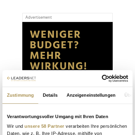
Advertisement
Zustimmung
Details
Anzeigeneinstellungen
Über
Verantwortungsvoller Umgang mit Ihren Daten
Wir und
unsere 58 Partner
verarbeiten Ihre persönlichen
Daten, wie z. B. Ihre IP-Adresse, mithilfe von