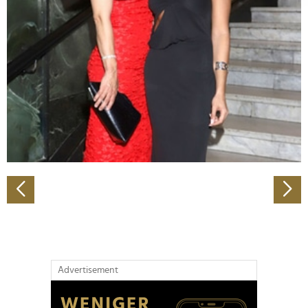
Abschnitt Einzelheiten
fest.
Wir verwenden Cookies, um Inhalte und Anzeigen zu
personalisieren, Funktionen für soziale Medien anbieten
zu können und die Zugriffe auf unsere Website zu
analysieren. Außerdem geben wir Informationen zu Ihrer
Verwendung unserer Website an unsere Partner für
soziale Medien, Werbung und Analysen weiter. Unsere
Partner führen diese Informationen möglicherweise mit
weiteren Daten zusammen, die Sie ihnen bereitgestellt
haben oder die sie im Rahmen Ihrer Nutzung der Dienste
gesammelt haben.
Advertisement