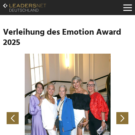
Zum
Inhalt
Zur
Fußzeilen-
Navigation
Verleihung des Emotion Award
Zur
2025
Hauptnavigation