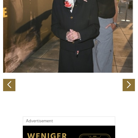
Abschnitt Einzelheiten
fest.
Wir verwenden Cookies, um Inhalte und Anzeigen zu
personalisieren, Funktionen für soziale Medien anbieten
zu können und die Zugriffe auf unsere Website zu
analysieren. Außerdem geben wir Informationen zu Ihrer
Verwendung unserer Website an unsere Partner für
soziale Medien, Werbung und Analysen weiter. Unsere
Partner führen diese Informationen möglicherweise mit
weiteren Daten zusammen, die Sie ihnen bereitgestellt
haben oder die sie im Rahmen Ihrer Nutzung der Dienste
gesammelt haben.
Advertisement