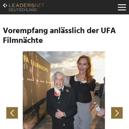
Zum
Inhalt
Zur
Fußzeilen-
Navigation
Vorempfang anlässlich der UFA
Zur
Filmnächte
Hauptnavigation