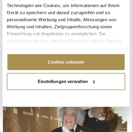
Technologien wie Cookies, um Informationen auf Ihrem
Gerät zu speichern und darauf zuzugreifen und so
personalisierte Werbung und Inhalte, Messungen von
Werbung und Inhalten, Zielgruppenforschung sowie
Entwicklung von Angeboten zu ermöglichen. Sie
entscheiden darüber, wer Ihre Daten für welche Zwecke
nutzt. Sie können Ihre Einwilligung jederzeit über die
Cookie-Erklärung oder durch Klicken auf das Privacy
Trigger Symbol ändern oder widerrufen
Cookies zulassen
Wenn Sie es erlauben, würden wir auch gerne:
Einstellungen verwalten
Informationen über Ihre geografische Lage
erfassen, welche bis auf einige Meter genau sein
können
Ihr Gerät durch aktives Scannen nach
bestimmten Merkmalen (Fingerprinting) identifizieren
Erfahren Sie mehr darüber, wie Ihre persönlichen Daten
verarbeitet werden, und legen Sie Ihre Präferenzen im