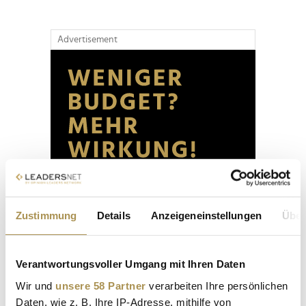
Advertisement
Zustimmung
Details
Anzeigeneinstellungen
Über
Verantwortungsvoller Umgang mit Ihren Daten
Wir und
unsere 58 Partner
verarbeiten Ihre persönlichen
Daten, wie z. B. Ihre IP-Adresse, mithilfe von