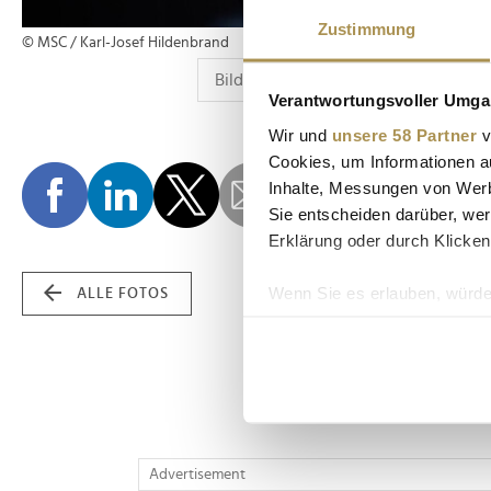
Zustimmung
© MSC / Karl-Josef Hildenbrand
Verantwortungsvoller Umgan
Wir und
unsere 58 Partner
v
Cookies, um Informationen a
Inhalte, Messungen von Werb
Sie entscheiden darüber, wer
Erklärung oder durch Klicken
Wenn Sie es erlauben, würde
ALLE FOTOS
Informationen über Ih
Ihr Gerät durch aktiv
Erfahren Sie mehr darüber, w
Einzelheiten
fest.
Wir verwenden Cookies, um I
Advertisement
und die Zugriffe auf unsere 