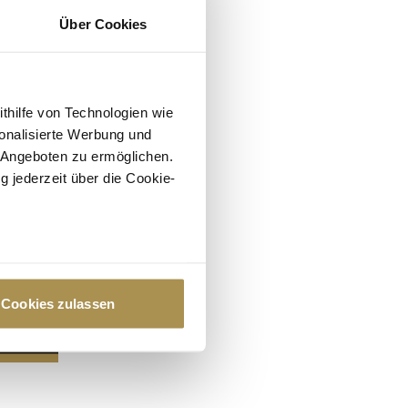
Über Cookies
ithilfe von Technologien wie
onalisierte Werbung und
 Angeboten zu ermöglichen.
g jederzeit über die Cookie-
au sein können
zieren
Cookies zulassen
hre Präferenzen im
Abschnitt
 Medien anbieten zu können
hrer Verwendung unserer