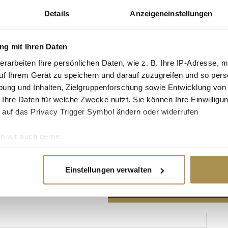
Details
Anzeigeneinstellungen
g mit Ihren Daten
erarbeiten Ihre persönlichen Daten, wie z. B. Ihre IP-Adresse, m
Advertisement
uf Ihrem Gerät zu speichern und darauf zuzugreifen und so pers
ung und Inhalten, Zielgruppenforschung sowie Entwicklung von
 Ihre Daten für welche Zwecke nutzt. Sie können Ihre Einwilligun
 auf das Privacy Trigger Symbol ändern oder widerrufen
n wir auch gerne:
re geografische Lage erfassen, welche bis auf einige Meter gen
es Scannen nach bestimmten Merkmalen (Fingerprinting) identifi
Einstellungen verwalten
ie Ihre persönlichen Daten verarbeitet werden, und legen Sie I
nhalte und Anzeigen zu personalisieren, Funktionen für soziale
Website zu analysieren. Außerdem geben wir Informationen zu I