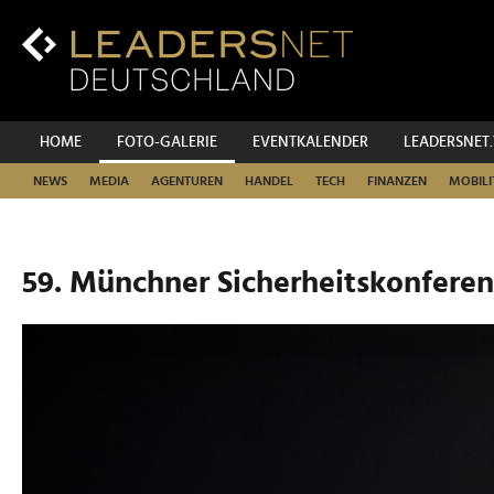
Zum
Inhalt
Zur
Fußzeilen-
Navigation
Zur
HOME
FOTO-GALERIE
EVENTKALENDER
LEADERSNET
Hauptnavigation
NEWS
MEDIA
AGENTUREN
HANDEL
TECH
FINANZEN
MOBILI
59. Münchner Sicherheitskonferenz