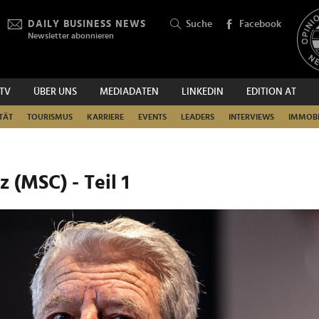
DAILY BUSINESS NEWS
Suche
Facebook
Newsletter abonnieren
.TV
ÜBER UNS
MEDIADATEN
LINKEDIN
EDITION AT
SUCHEN
TÄT
TOURISMUS
KARRIERE
EVENTS
LEADERS
INTERVIEWS
IMMOBI
 (MSC) - Teil 1