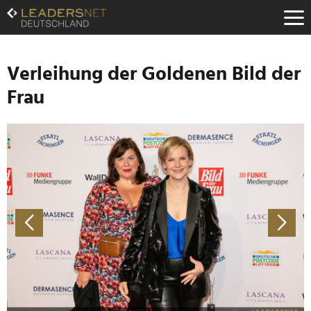
Zum
Inhalt
Zur
Fußzeilen-
Navigation
Verleihung der Goldenen Bild der
Zur
Frau
Hauptnavigation