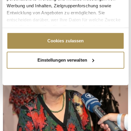
Werbung und Inhalten, Zielgruppenforschung sowie
Entwicklung von Angeboten zu ermöglichen. Sie
entscheiden darüber, wer Ihre Daten für welche Zwecke
nutzt. Sie können Ihre Einwilligung jederzeit über die
Cookie-Erklärung oder durch Klicken auf das Privacy
Trigger Symbol ändern oder widerrufen
Cookies zulassen
Wenn Sie es erlauben, würden wir auch gerne:
Einstellungen verwalten
Informationen über Ihre geografische Lage
erfassen, welche bis auf einige Meter genau sein
können
Ihr Gerät durch aktives Scannen nach
bestimmten Merkmalen (Fingerprinting) identifizieren
Erfahren Sie mehr darüber, wie Ihre persönlichen Daten
verarbeitet werden, und legen Sie Ihre Präferenzen im
Abschnitt Einzelheiten
fest.
Wir verwenden Cookies, um Inhalte und Anzeigen zu