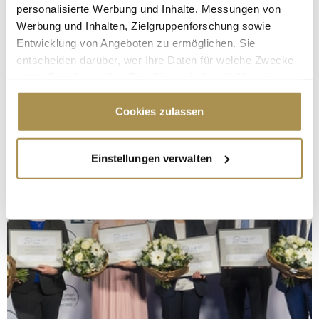
personalisierte Werbung und Inhalte, Messungen von
Werbung und Inhalten, Zielgruppenforschung sowie
Entwicklung von Angeboten zu ermöglichen. Sie
entscheiden darüber, wer Ihre Daten für welche Zwecke
nutzt. Sie können Ihre Einwilligung jederzeit über die
Cookie-Erklärung oder durch Klicken auf das Privacy
Trigger Symbol ändern oder widerrufen
Cookies zulassen
Wenn Sie es erlauben, würden wir auch gerne:
Einstellungen verwalten
Informationen über Ihre geografische Lage
erfassen, welche bis auf einige Meter genau sein
können
Ihr Gerät durch aktives Scannen nach
bestimmten Merkmalen (Fingerprinting) identifizieren
Erfahren Sie mehr darüber, wie Ihre persönlichen Daten
verarbeitet werden, und legen Sie Ihre Präferenzen im
Abschnitt Einzelheiten
fest.