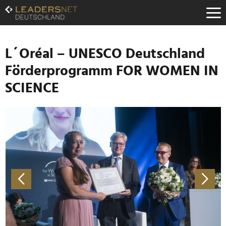
Zum
Inhalt
Zur
Fußzeilen-
Navigation
L´Oréal – UNESCO Deutschland
Zur
Förderprogramm FOR WOMEN IN
Hauptnavigation
SCIENCE