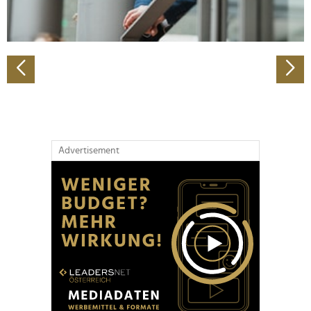
zu können und die Zugriffe auf unsere Website zu
analysieren. Außerdem geben wir Informationen zu Ihrer
Verwendung unserer Website an unsere Partner für
soziale Medien, Werbung und Analysen weiter. Unsere
Partner führen diese Informationen möglicherweise mit
weiteren Daten zusammen, die Sie ihnen bereitgestellt
haben oder die sie im Rahmen Ihrer Nutzung der Dienste
gesammelt haben.
Advertisement