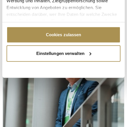
Werbung und Inhalten, Zielgruppenforschung sowie
Entwicklung von Angeboten zu ermöglichen. Sie
entscheiden darüber, wer Ihre Daten für welche Zwecke
nutzt. Sie können Ihre Einwilligung jederzeit über die
Cookie-Erklärung oder durch Klicken auf das Privacy
Trigger Symbol ändern oder widerrufen
Cookies zulassen
Wenn Sie es erlauben, würden wir auch gerne:
Einstellungen verwalten
Informationen über Ihre geografische Lage
erfassen, welche bis auf einige Meter genau sein
können
Ihr Gerät durch aktives Scannen nach
bestimmten Merkmalen (Fingerprinting) identifizieren
Erfahren Sie mehr darüber, wie Ihre persönlichen Daten
verarbeitet werden, und legen Sie Ihre Präferenzen im
Abschnitt Einzelheiten
fest.
Wir verwenden Cookies, um Inhalte und Anzeigen zu
personalisieren, Funktionen für soziale Medien anbieten