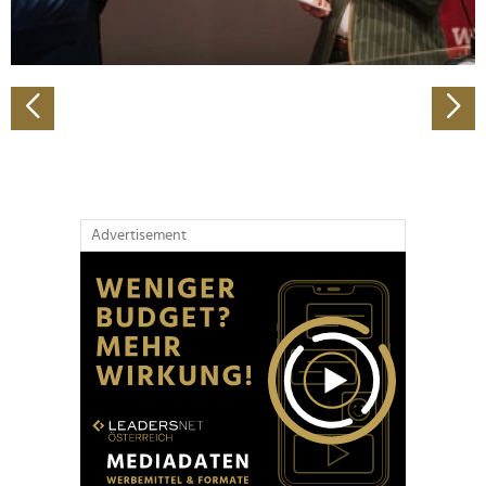
zu können und die Zugriffe auf unsere Website zu
analysieren. Außerdem geben wir Informationen zu Ihrer
Verwendung unserer Website an unsere Partner für
soziale Medien, Werbung und Analysen weiter. Unsere
Partner führen diese Informationen möglicherweise mit
weiteren Daten zusammen, die Sie ihnen bereitgestellt
haben oder die sie im Rahmen Ihrer Nutzung der Dienste
gesammelt haben.
Advertisement