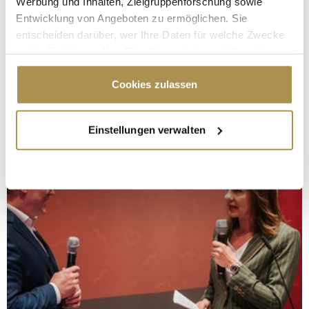
Werbung und Inhalten, Zielgruppenforschung sowie
Entwicklung von Angeboten zu ermöglichen. Sie
entscheiden darüber, wer Ihre Daten für welche Zwecke
nutzt. Sie können Ihre Einwilligung jederzeit über die
Cookie-Erklärung oder durch Klicken auf das Privacy
Trigger Symbol ändern oder widerrufen
Cookies zulassen
Wenn Sie es erlauben, würden wir auch gerne:
Einstellungen verwalten
Informationen über Ihre geografische Lage
erfassen, welche bis auf einige Meter genau sein
können
Ihr Gerät durch aktives Scannen nach
bestimmten Merkmalen (Fingerprinting) identifizieren
Erfahren Sie mehr darüber, wie Ihre persönlichen Daten
verarbeitet werden, und legen Sie Ihre Präferenzen im
Abschnitt Einzelheiten
fest.
Wir verwenden Cookies, um Inhalte und Anzeigen zu
personalisieren, Funktionen für soziale Medien anbieten