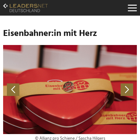
Zum
Inhalt
Zur
Fußzeilen-
Navigation
Eisenbahner:in mit Herz
Zur
Hauptnavigation
© Allianz pro Schiene / Sascha Hilgers