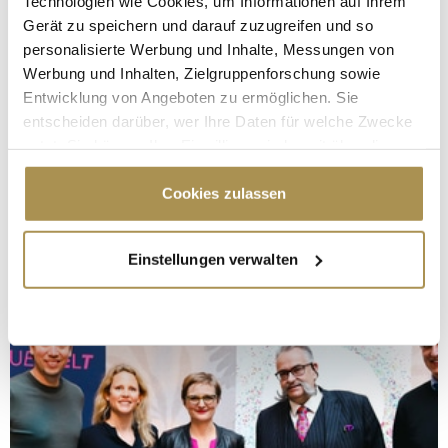
Technologien wie Cookies, um Informationen auf Ihrem
Gerät zu speichern und darauf zuzugreifen und so
personalisierte Werbung und Inhalte, Messungen von
Werbung und Inhalten, Zielgruppenforschung sowie
Entwicklung von Angeboten zu ermöglichen. Sie
entscheiden darüber, wer Ihre Daten für welche Zwecke
nutzt. Sie können Ihre Einwilligung jederzeit über die
Cookie-Erklärung oder durch Klicken auf das Privacy
Trigger Symbol ändern oder widerrufen
Cookies zulassen
Wenn Sie es erlauben, würden wir auch gerne:
Einstellungen verwalten
Informationen über Ihre geografische Lage
erfassen, welche bis auf einige Meter genau sein
können
Ihr Gerät durch aktives Scannen nach
bestimmten Merkmalen (Fingerprinting) identifizieren
Erfahren Sie mehr darüber, wie Ihre persönlichen Daten
verarbeitet werden, und legen Sie Ihre Präferenzen im
Abschnitt Einzelheiten
fest.