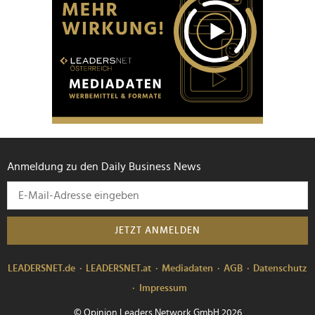
Anmeldung zu den Daily Business News
JETZT ANMELDEN
LEADERSNET.de
LEADERSNET.at
Mediadaten
AGB
Datenschutz
Impressum
© Opinion Leaders Network GmbH 2026