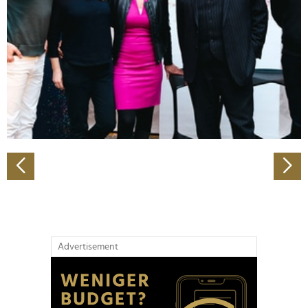
Wir verwenden Cookies, um Inhalte und Anzeigen zu
personalisieren, Funktionen für soziale Medien anbieten
zu können und die Zugriffe auf unsere Website zu
analysieren. Außerdem geben wir Informationen zu Ihrer
Verwendung unserer Website an unsere Partner für
soziale Medien, Werbung und Analysen weiter. Unsere
Partner führen diese Informationen möglicherweise mit
weiteren Daten zusammen, die Sie ihnen bereitgestellt
haben oder die sie im Rahmen Ihrer Nutzung der Dienste
gesammelt haben.
Advertisement