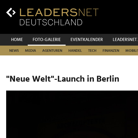
Zum
Inhalt
Zur
Fußzeilen-
Navigation
Zur
HOME
FOTO-GALERIE
EVENTKALENDER
LEADERSNET
Hauptnavigation
NEWS
MEDIA
AGENTUREN
HANDEL
TECH
FINANZEN
MOBILI
"Neue Welt"-Launch in Berlin