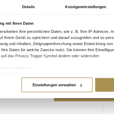
Details
Anzeigeneinstellungen
g mit Ihren Daten
erarbeiten Ihre persönlichen Daten, wie z. B. Ihre IP-Adresse, m
Advertisement
uf Ihrem Gerät zu speichern und darauf zuzugreifen und so pers
ung und Inhalten, Zielgruppenforschung sowie Entwicklung von
 Ihre Daten für welche Zwecke nutzt. Sie können Ihre Einwilligun
 auf das Privacy Trigger Symbol ändern oder widerrufen
n wir auch gerne:
re geografische Lage erfassen, welche bis auf einige Meter gen
es Scannen nach bestimmten Merkmalen (Fingerprinting) identifi
Einstellungen verwalten
ie Ihre persönlichen Daten verarbeitet werden, und legen Sie I
nhalte und Anzeigen zu personalisieren, Funktionen für soziale
Website zu analysieren. Außerdem geben wir Informationen zu I