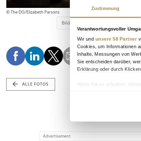
Zustimmung
© The DO/Elizabeth Parsons
Verantwortungsvoller Umgan
Wir und
unsere 58 Partner
v
Cookies, um Informationen a
Inhalte, Messungen von Werb
Sie entscheiden darüber, wer
Erklärung oder durch Klicken
Wenn Sie es erlauben, würde
ALLE FOTOS
Informationen über Ih
Ihr Gerät durch aktiv
Erfahren Sie mehr darüber, w
Einzelheiten
fest.
Wir verwenden Cookies, um I
Advertisement
und die Zugriffe auf unsere 