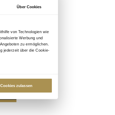
Über Cookies
ithilfe von Technologien wie
onalisierte Werbung und
 Angeboten zu ermöglichen.
g jederzeit über die Cookie-
au sein können
zieren
Cookies zulassen
hre Präferenzen im
Abschnitt
 Medien anbieten zu können
hrer Verwendung unserer