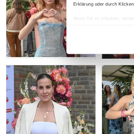
Erklärung oder durch Klicken
Wenn Sie es erlauben, würde
Informationen über Ih
Ihr Gerät durch aktiv
Erfahren Sie mehr darüber, w
Einzelheiten
fest.
Wir verwenden Cookies, um I
und die Zugriffe auf unsere 
Website an unsere Partner fü
möglicherweise mit weiteren
der Dienste gesammelt habe