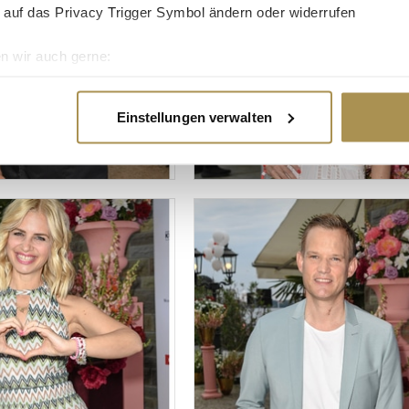
 auf das Privacy Trigger Symbol ändern oder widerrufen
n wir auch gerne:
re geografische Lage erfassen, welche bis auf einige Meter gen
es Scannen nach bestimmten Merkmalen (Fingerprinting) identifi
Einstellungen verwalten
ie Ihre persönlichen Daten verarbeitet werden, und legen Sie I
nhalte und Anzeigen zu personalisieren, Funktionen für soziale
Website zu analysieren. Außerdem geben wir Informationen zu I
r soziale Medien, Werbung und Analysen weiter. Unsere Partner
 Daten zusammen, die Sie ihnen bereitgestellt haben oder die s
n.