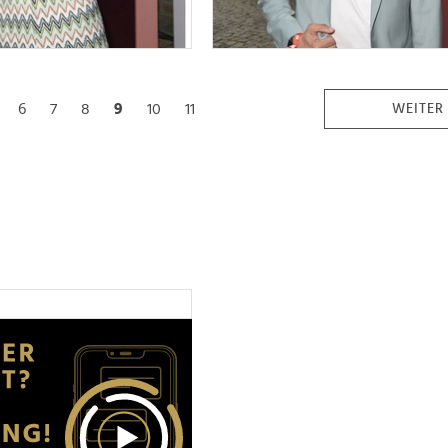
6
7
8
9
10
11
WEITER