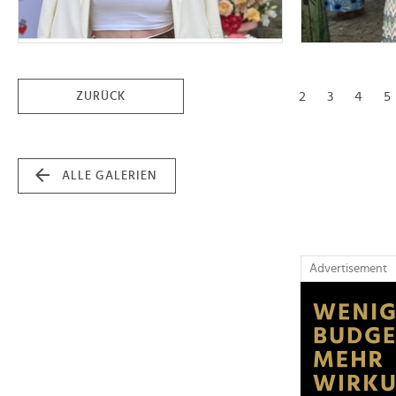
2
3
4
5
ZURÜCK
ALLE GALERIEN
Advertisement