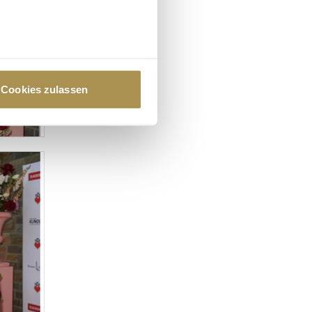
au sein können
zieren
Cookies zulassen
hre Präferenzen im
Abschnitt
 Medien anbieten zu können
hrer Verwendung unserer
 führen diese Informationen
ie im Rahmen Ihrer Nutzung