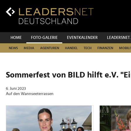
Zum
Inhalt
Zur
Fußzeilen-
Navigation
Zur
HOME
FOTO-GALERIE
EVENTKALENDER
LEADERSNET
Hauptnavigation
NEWS
MEDIA
AGENTUREN
HANDEL
TECH
FINANZEN
MOBILI
Sommerfest von BILD hilft e.V. "Ei
6. Juni 2023
Auf den Wannseeterrassen