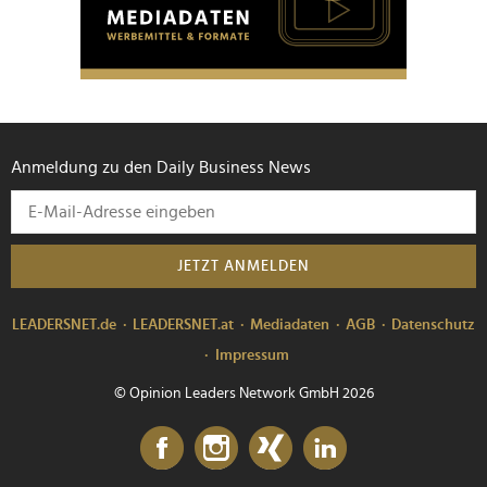
personalisieren, Funktionen für soziale Medien anbieten
zu können und die Zugriffe auf unsere Website zu
analysieren. Außerdem geben wir Informationen zu Ihrer
Verwendung unserer Website an unsere Partner für
soziale Medien, Werbung und Analysen weiter. Unsere
Partner führen diese Informationen möglicherweise mit
Anmeldung zu den Daily Business News
weiteren Daten zusammen, die Sie ihnen bereitgestellt
haben oder die sie im Rahmen Ihrer Nutzung der Dienste
gesammelt haben.
JETZT ANMELDEN
LEADERSNET.de
LEADERSNET.at
Mediadaten
AGB
Datenschutz
Impressum
© Opinion Leaders Network GmbH 2026