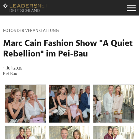
Zum
Inhalt
Zur
Fußzeilen-
Navigation
FOTOS DER VERANSTALTUNG
Zur
Marc Cain Fashion Show "A Quiet
Hauptnavigation
Rebellion" im Pei-Bau
1. Juli 2025
Pei-Bau