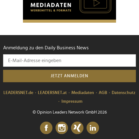
personalisieren, Funktionen für soziale Medien anbieten
zu können und die Zugriffe auf unsere Website zu
analysieren. Außerdem geben wir Informationen zu Ihrer
Verwendung unserer Website an unsere Partner für
soziale Medien, Werbung und Analysen weiter. Unsere
Partner führen diese Informationen möglicherweise mit
Anmeldung zu den Daily Business News
weiteren Daten zusammen, die Sie ihnen bereitgestellt
haben oder die sie im Rahmen Ihrer Nutzung der Dienste
gesammelt haben.
JETZT ANMELDEN
LEADERSNET.de
LEADERSNET.at
Mediadaten
AGB
Datenschutz
Impressum
© Opinion Leaders Network GmbH 2026