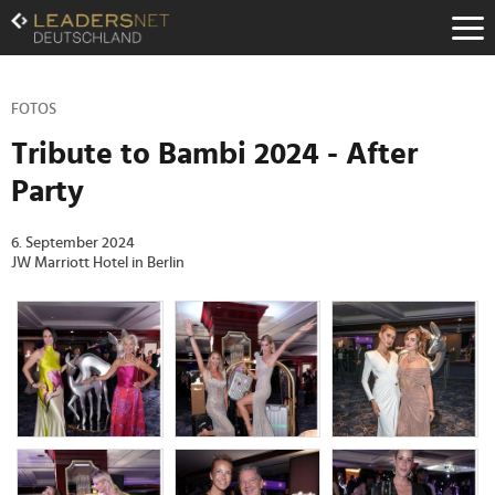
Zum
Inhalt
Zur
Fußzeilen-
Navigation
FOTOS
Zur
Tribute to Bambi 2024 - After
Hauptnavigation
Party
6. September 2024
JW Marriott Hotel in Berlin